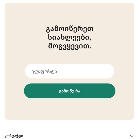
გამოიწერეთ
სიახლეები,
მოგვყევით.
ᲒᲐᲛᲝᲬᲔᲠᲐ
ᲙᲝᲜᲢᲐᲥᲢᲘ