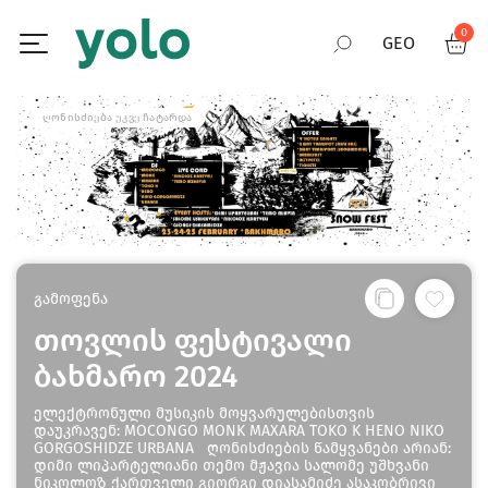
0
GEO
RUS
ᲦᲝᲜᲘᲡᲫᲘᲔᲑᲐ ᲣᲙᲕᲔ ᲩᲐᲢᲐᲠᲓᲐ
ENG
გამოფენა
თოვლის ფესტივალი
ბახმარო 2024
ელექტრონული მუსიკის მოყვარულებისთვის
დაუკრავენ: MOCONGO MONK MAXARA TOKO K HENO NIKO
GORGOSHIDZE URBANA ღონისძიების წამყვანები არიან:
დიმი ლიპარტელიანი თემო მჟავია სალომე უშხვანი
ნიკოლოზ ქართველი გიორგი დიასამიძე ასაკობრივი