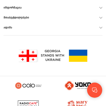
ᲘᲜᲤᲝᲠᲛᲐᲪᲘᲐ
ᲨᲗᲐᲑᲔᲭᲓᲘᲚᲔᲑᲔᲑᲘ
ᲐᲤᲘᲨᲐ
Rus