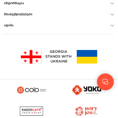
ᲘᲜᲤᲝᲠᲛᲐᲪᲘᲐ
ᲨᲗᲐᲑᲔᲭᲓᲘᲚᲔᲑᲔᲑᲘ
ᲐᲤᲘᲨᲐ
Rus