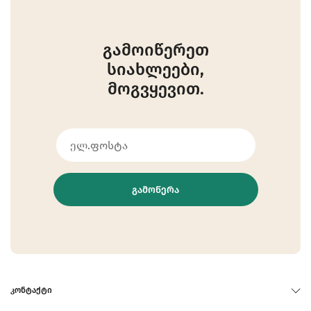
გამოიწერეთ
სიახლეები,
მოგვყევით.
ᲒᲐᲛᲝᲬᲔᲠᲐ
ᲙᲝᲜᲢᲐᲥᲢᲘ