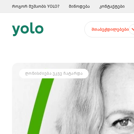
როგორ მუშაობს YOLO?
მიწოდება
კონტაქტები
ᲨᲗᲐᲑᲔᲭᲓᲘᲚᲔᲑᲔᲑᲘ
ᲦᲝᲜᲘᲡᲫᲘᲔᲑᲐ ᲣᲙᲕᲔ ᲩᲐᲢᲐᲠᲓᲐ