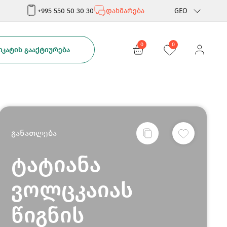
+995 550 50 30 30
დახმარება
GEO
Rus
0
0
ᲙᲐᲢᲘᲡ ᲒᲐᲐᲥᲢᲘᲣᲠᲔᲑᲐ
Eng
განათლება
ტატიანა
ვოლცკაიას
წიგნის