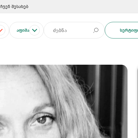
ჩვენ შესახებ
ᲐᲤᲘᲨᲐ
ᲡᲔᲠᲢᲘᲤᲘ