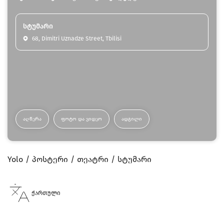
სტუმარი
68, Dimitri Uznadze Street, Tbilisi
ᲐᲦᲬᲔᲠᲐ
ᲤᲝᲢᲝ ᲓᲐ ᲕᲘᲓᲔᲝ
ᲐᲓᲒᲘᲚᲘ
Yolo
პოსტერი
თეატრი
სტუმარი
ქართული