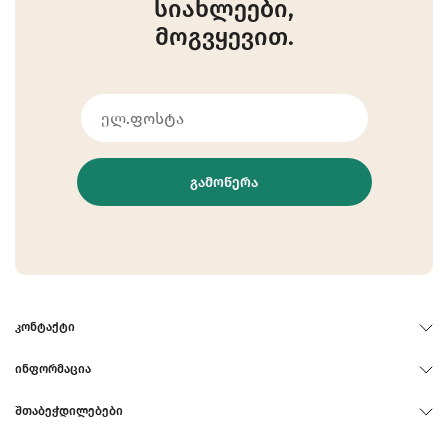
სიახლეები,
მოგვყევით.
ᲒᲐᲛᲝᲬᲔᲠᲐ
ᲙᲝᲜᲢᲐᲥᲢᲘ
ᲘᲜᲤᲝᲠᲛᲐᲪᲘᲐ
ᲨᲗᲐᲑᲔᲭᲓᲘᲚᲔᲑᲔᲑᲘ