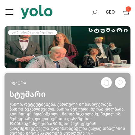
0
GEO
RUS
ᲦᲝᲜᲘᲡᲫᲘᲔᲑᲐ ᲣᲙᲕᲔ ᲩᲐᲢᲐᲠᲓᲐ
ENG
თეატრი
სტუმარი
ჟანრი: დეტექტივიენა: ქართული მონაწილეობენ:
ბადრი ბეგალიშვილი, ნათია ბუნტური, მერაბ ყოლბაია,
გიორგი ყორღანაშვილი, ნათია ჩიკვილაძე, ნიკოლოზ
წერედიანი, ლილი ხურითი დასაწყისი:
19:00ხანგრძლივობა: 90 წუთი (შესვენების
გარეშე)სპექტაკლი დაფინანსებულია ქალაქ თბილისის
მერიის მიერ.ასაკობრივი შეზღუდვა 14 +