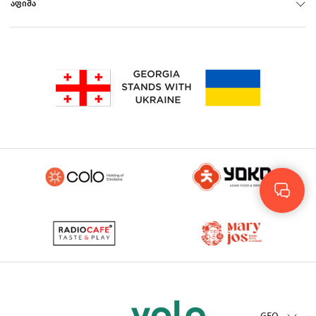
ᲐᲤᲘᲨᲐ
Rus
Eng