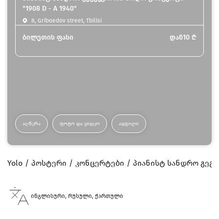
"1908 D - A 1940"
8, Griboedov street, Tbilisi
ბილეთის ფასი
დან
10
₾
ᲐᲦᲬᲔᲠᲐ
ᲤᲝᲢᲝ ᲓᲐ ᲕᲘᲓᲔᲝ
ᲐᲓᲒᲘᲚᲘ
Yolo
პოსტერი
კონცერტები
პიანისტ სანდრო გეგეჭ
ინგლისური, რუსული, ქართული