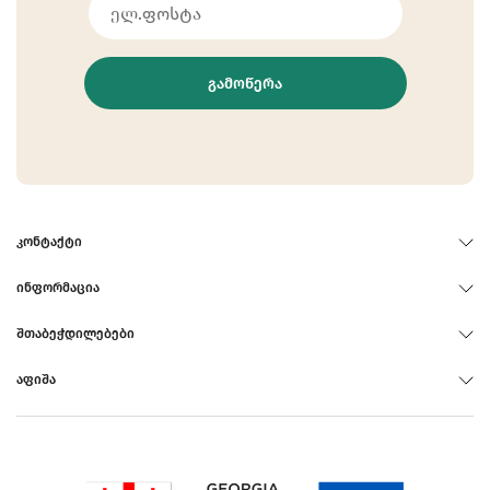
ᲒᲐᲛᲝᲬᲔᲠᲐ
ᲙᲝᲜᲢᲐᲥᲢᲘ
ᲘᲜᲤᲝᲠᲛᲐᲪᲘᲐ
ᲨᲗᲐᲑᲔᲭᲓᲘᲚᲔᲑᲔᲑᲘ
ᲐᲤᲘᲨᲐ