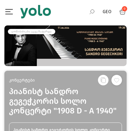
0
GEO
RUS
ᲦᲝᲜᲘᲡᲫᲘᲔᲑᲐ ᲣᲙᲕᲔ ᲩᲐᲢᲐᲠᲓᲐ
ENG
კონცერტები
პიანისტ სანდრო
გეგეჭკორის სოლო
კონცერტი "1908 D - A 1940"
პიანისტ სანდრო გეგეჭკორის სოლო კონცერტი