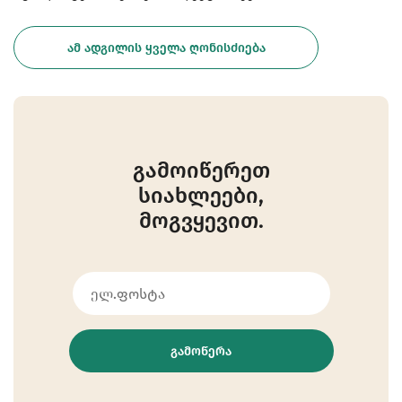
ᲐᲛ ᲐᲓᲒᲘᲚᲘᲡ ᲧᲕᲔᲚᲐ ᲦᲝᲜᲘᲡᲫᲘᲔᲑᲐ
გამოიწერეთ
სიახლეები,
მოგვყევით.
ᲒᲐᲛᲝᲬᲔᲠᲐ