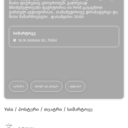
მათი ფიქრებიც ცხოვრობენ. უაღრესად
მნიშვნელოვანი ფაქოტორია ის რომ გავაცნოთ
ქართულ აუდიტორიას , თანამედროვე დრამატურგი და
მისი ნაწარმოებები . დასაწყისი: 20:00
სიმარტოვე
59, M. Kostava Str., Tbilisi
ᲐᲦᲬᲔᲠᲐ
ᲤᲝᲢᲝ ᲓᲐ ᲕᲘᲓᲔᲝ
ᲐᲓᲒᲘᲚᲘ
Yolo
პოსტერი
თეატრი
სიმარტოვე