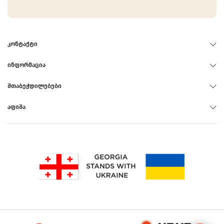
ᲙᲝᲜᲢᲐᲥᲢᲘ
ᲘᲜᲤᲝᲠᲛᲐᲪᲘᲐ
ᲨᲗᲐᲑᲔᲭᲓᲘᲚᲔᲑᲔᲑᲘ
ᲐᲤᲘᲨᲐ