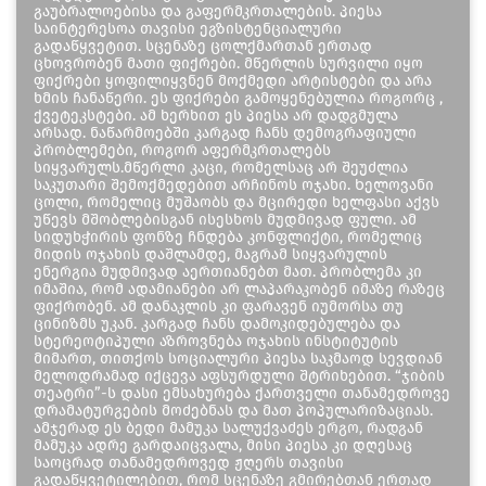
გაუბრალოებისა და გაფერმკრთალების. პიესა
საინტერესოა თავისი ეგზისტენციალური
გადაწყვეტით. სცენაზე ცოლქმართან ერთად
ცხოვრობენ მათი ფიქრები. მწერლის სურვილი იყო
ფიქრები ყოფილიყვნენ მოქმედი არტისტები და არა
ხმის ჩანაწერი. ეს ფიქრები გამოყენებულია როგორც ,
ქვეტეკსტები. ამ ხერხით ეს პიესა არ დადგმულა
არსად. ნაწარმოებში კარგად ჩანს დემოგრაფიული
პრობლემები, როგორ აფერმკრთალებს
სიყვარულს.მწერლი კაცი, რომელსაც არ შეუძლია
საკუთარი შემოქმედებით არჩინოს ოჯახი. Ხელოვანი
ცოლი, რომელიც მუშაობს და მცირედი ხელფასი აქვს
უწევს მშობლებისგან ისესხოს მუდმივად ფული. ამ
სიდუხჭირის ფონზე ჩნდება კონფლიქტი, რომელიც
მიდის ოჯახის დაშლამდე, მაგრამ სიყვარულის
ენერგია მუდმივად აერთიანებთ მათ. პრობლემა კი
იმაშია, რომ ადამიანები არ ლაპარაკობენ იმაზე რაზეც
ფიქრობენ. ამ დანაკლის კი ფარავენ იუმორსა თუ
ცინიზმს უკან. კარგად ჩანს დამოკიდებულება და
სტერეოტიპული აზროვნება ოჯახის ინსტიტუტის
მიმართ, თითქოს სოციალური პიესა საკმაოდ სევდიან
მელოდრამად იქცევა აფსურდული შტრიხებით. “ჯიბის
თეატრი”-ს დასი ემსახურება ქართველი თანამედროვე
დრამატურგების მოძებნას და მათ პოპულარიზაციას.
ამჯერად ეს ბედი მამუკა სალუქვაძეს ერგო, რადგან
მამუკა ადრე გარდაიცვალა, მისი პიესა კი დღესაც
საოცრად თანამედროვედ ჟღერს თავისი
გადაწყვეტილებით, რომ სცენაზე გმირებთან ერთად