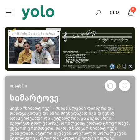
0
GEO
RUS
ᲦᲝᲜᲘᲡᲫᲘᲔᲑᲐ ᲣᲙᲕᲔ ᲩᲐᲢᲐᲠᲓᲐ
ENG
თეატრი
სიმარტოვე
პიესა “სიმარტოვე” - 90იან წლებში დაიწერა და
დაიდგა კიდეც და ამის მიუხედავად იგი დღესაც
ადაპტირებადი და აქტუალურია. ეს პიესა არის
ხელოვან ცოლ ქმარზე, რომლებიც ერთად ცხოვრობენ,
უყვართ ერთმანეთი, მაგრამ საოცარ სიმარტოვეს
განიცდიან. ავტორი იყენებს სოციალურ პრობლემებს
სიდუღჭირეს, როგორც აპრიორს ურთიერთობის