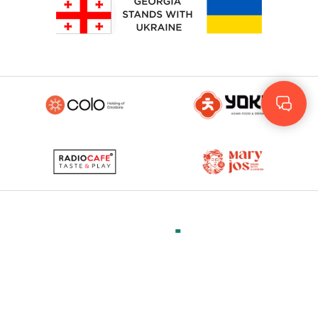
Rus
Eng
GEO
© 2023 - 2026. Yolo
© Development by
More