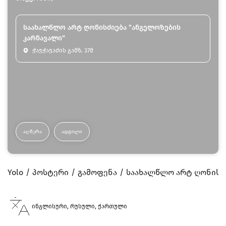
საახალწლო არტ ღონისძიება "ანგელოზების
კარნავალი"
ჭავჭავაძის გამზ. 37მ
ᲐᲦᲬᲔᲠᲐ
ᲐᲓᲒᲘᲚᲘ
Yolo
პოსტერი
გამოფენა
საახალწლო არტ ღონისძი
ინგლისური, რუსული, ქართული