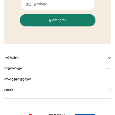
ᲒᲐᲛᲝᲬᲔᲠᲐ
ᲙᲝᲜᲢᲐᲥᲢᲘ
ᲘᲜᲤᲝᲠᲛᲐᲪᲘᲐ
ᲨᲗᲐᲑᲔᲭᲓᲘᲚᲔᲑᲔᲑᲘ
ᲐᲤᲘᲨᲐ