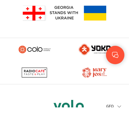
Rus
Eng
GEO
© 2023 - 2026. Yolo
© Development by
More