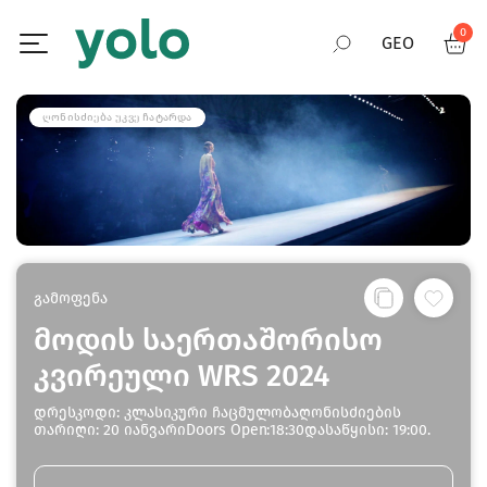
0
GEO
RUS
ᲦᲝᲜᲘᲡᲫᲘᲔᲑᲐ ᲣᲙᲕᲔ ᲩᲐᲢᲐᲠᲓᲐ
ENG
გამოფენა
მოდის საერთაშორისო
კვირეული WRS 2024
დრესკოდი: კლასიკური ჩაცმულობაღონისძიების
თარიღი: 20 იანვარიDoors Open:18:30დასაწყისი: 19:00.