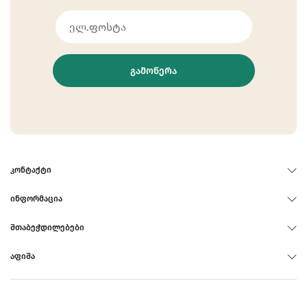
ᲒᲐᲛᲝᲬᲔᲠᲐ
ᲙᲝᲜᲢᲐᲥᲢᲘ
ᲘᲜᲤᲝᲠᲛᲐᲪᲘᲐ
ᲨᲗᲐᲑᲔᲭᲓᲘᲚᲔᲑᲔᲑᲘ
ᲐᲤᲘᲨᲐ