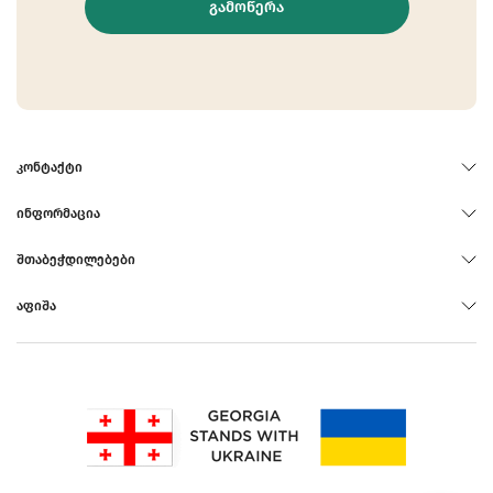
ᲒᲐᲛᲝᲬᲔᲠᲐ
ᲙᲝᲜᲢᲐᲥᲢᲘ
ᲘᲜᲤᲝᲠᲛᲐᲪᲘᲐ
ᲨᲗᲐᲑᲔᲭᲓᲘᲚᲔᲑᲔᲑᲘ
ᲐᲤᲘᲨᲐ