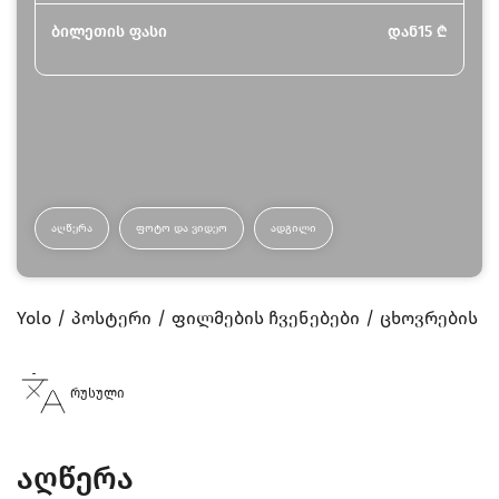
ბილეთის ფასი
დან
15
₾
ᲐᲦᲬᲔᲠᲐ
ᲤᲝᲢᲝ ᲓᲐ ᲕᲘᲓᲔᲝ
ᲐᲓᲒᲘᲚᲘ
Yolo
პოსტერი
ფილმების ჩვენებები
ცხოვრების წ
რუსული
აღწერა