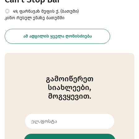
49, ფარნავაზ მეფის ქ. (ბათუმი)
კინო რუსულ ენაზე ბათუმში
ᲐᲛ ᲐᲓᲒᲘᲚᲘᲡ ᲧᲕᲔᲚᲐ ᲦᲝᲜᲘᲡᲫᲘᲔᲑᲐ
გამოიწერეთ
სიახლეები,
მოგვყევით.