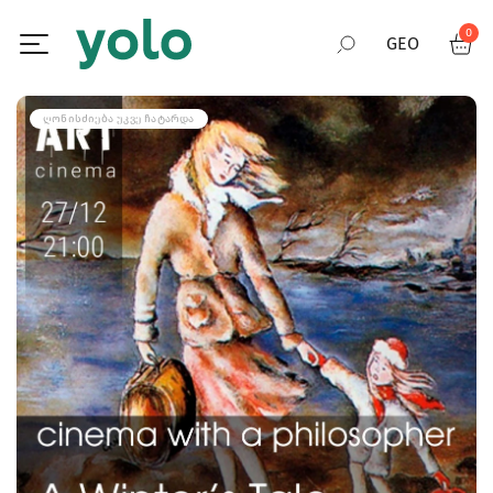
0
GEO
RUS
ᲦᲝᲜᲘᲡᲫᲘᲔᲑᲐ ᲣᲙᲕᲔ ᲩᲐᲢᲐᲠᲓᲐ
ENG