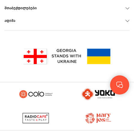
ᲨᲗᲐᲑᲔᲭᲓᲘᲚᲔᲑᲔᲑᲘ
ᲐᲤᲘᲨᲐ
Rus