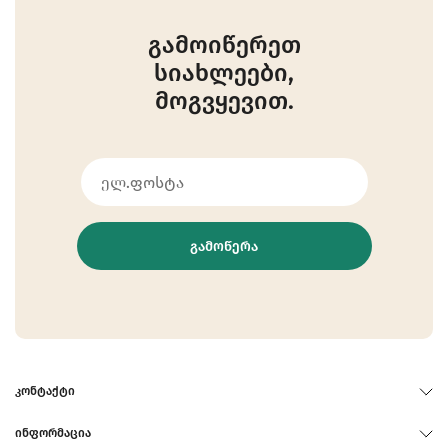
გამოიწერეთ
სიახლეები,
მოგვყევით.
ᲒᲐᲛᲝᲬᲔᲠᲐ
ᲙᲝᲜᲢᲐᲥᲢᲘ
ᲘᲜᲤᲝᲠᲛᲐᲪᲘᲐ