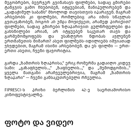
მეგობრებო, ბევრჯერ გვინახავს ფილმები, სადაც გმირები
ტანჯვის გამო ჩხუბობენ, იტყუებიან, მანიპულირებენ და
„გადაჭიმულ საბანს“ მხოლოდ თავისთვის იპარავენ. მაგრამ
არსებობს კი ფილმები, რომლებიც არა იმის სწავლას
გვთავაზობენ,
როგორ არ უნდა მოვიქცეთ
, არამედ პირიქით?
ფილმები, სადაც გმირები ზღაპარივით გულწრფელები და
გახსნილები არიან, არ იტყუებენ საკუთარ თავს და
გარშემომყოფებს და უსაზღვრო ნდობას ავლენენ
ერთმანეთის მიმართ? ასეთ ფილმებს-იდილიებს იშვიათად
ვხვდებით, მაგრამ ისინი არსებობენ. და ეს ფილმი — ერთ-
ერთი ასეთი, ჩვენი ფავორიტია.
გარდა „ზამთრის ზღაპრისა,“ ერიკ რომერმა გადაიღო კიდევ
სამი: „გაზაფხულის...,“ „ზაფხულის...,“ და „შემოდგომის...“
ყველა მათგანი არაჩვეულებრივია, მაგრამ „ზამთრის
ზღაპარი“ — ჩვენი განსაკუთრებული რჩეულია.
FIPRESCI-ს პრიზი ბერლინის 42-ე საერთაშორისო
კინოფესტივალზე.
ფოტო და ვიდეო