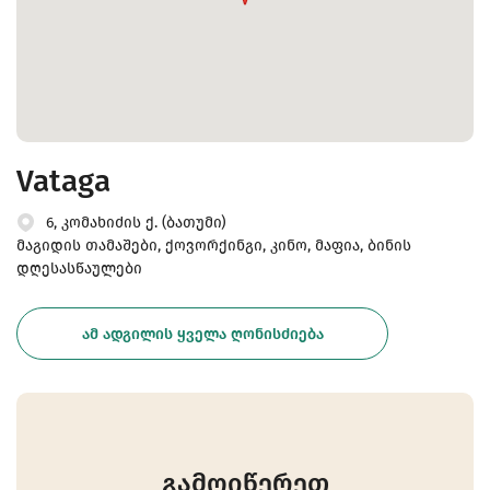
Vataga
6, კომახიძის ქ. (ბათუმი)
მაგიდის თამაშები, ქოვორქინგი, კინო, მაფია, ბინის
დღესასწაულები
ᲐᲛ ᲐᲓᲒᲘᲚᲘᲡ ᲧᲕᲔᲚᲐ ᲦᲝᲜᲘᲡᲫᲘᲔᲑᲐ
გამოიწერეთ