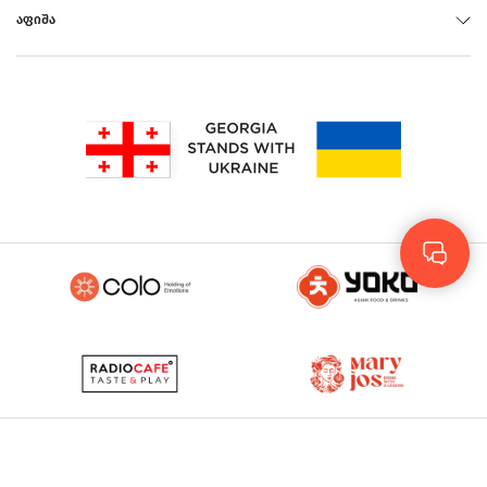
ᲐᲤᲘᲨᲐ
Rus
Eng