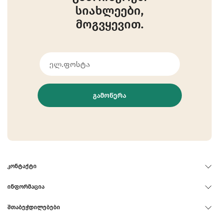
სიახლეები,
მოგვყევით.
ᲒᲐᲛᲝᲬᲔᲠᲐ
ᲙᲝᲜᲢᲐᲥᲢᲘ
ᲘᲜᲤᲝᲠᲛᲐᲪᲘᲐ
ᲨᲗᲐᲑᲔᲭᲓᲘᲚᲔᲑᲔᲑᲘ