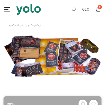
0
GEO
RUS
ᲦᲝᲜᲘᲡᲫᲘᲔᲑᲐ ᲣᲙᲕᲔ ᲩᲐᲢᲐᲠᲓᲐ
ENG
სხვა