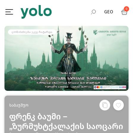
0
GEO
RUS
ᲦᲝᲜᲘᲡᲫᲘᲔᲑᲐ ᲣᲙᲕᲔ ᲩᲐᲢᲐᲠᲓᲐ
ENG
საბავშვო
ფრენკ ბაუმი –
„ზურმუხტქალაქის საოცარი