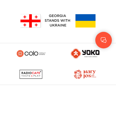
Rus
Eng
GEO