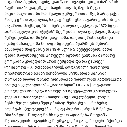
ისტორია ბევრად ადრე დაიწყო: ,,თეატრი დიდი რამ არის
ჩვენისთანა დაცემული ხალხისთვის, მაგის მეტი
ნაციონალობის ნიშან-წყალი ჯერჯერობით ჩვენ არ გვაქვს
რა. ეგ ერთი ადგილია, სადაც ჩვენი ენა საჯაროდ ისმის და
საჯაროდ მოქმედებს’’ – წერდა ილია ჭავჭავაძე. 1879 წელს
,,დრამატული კომიტეტის’’ წევრებმა, ილია ჭავჭავაძემ, აკაკი
წერეთელმა, დიმიტრი ყიფიანმა, დავით ერისთავმა და
ივანე მაჩაბელიმა მიიღეს წესდება, შეარჩიეს შენობა
სასახლის მოედანზე და 1879 წლის 5 სექტემბერს, მათი
დიდი ძალისხმევით, პირველი სეზონი გაიხსნა ბარბარე
ჯორჯაძის კომედიით ,,რას ვეძებდი და რა ვჰპოვე’’
(რეჟისორი – გ. თუმანიშვილი). აღდგენილი ქართული
თეატრისთვის ივანე მაჩაბელმა შექსპირის პიესები
თარგმნა ხოლო დავით ერისთავმა ქართულად გადმოაკეთა
სარდუს ,,ფლანდრია” – ,,სამშობლო” (1882 წ.). თეატრის
ეროვნული სწრაფვა სწორედ ამ სპექტაკლში გამოიკვეთა.
ლევან ხიმშიაშვილის როლის შემსრულებელი, ლადო
მესხიშვილი ეროვნულ გმირად შერაცხეს. . .რობერტ
სტურუას სპექტაკლებმა – “კავკასიური ცარცის წრე” და
“რიჩარდი III” თეატრს მსოფლიო აღიარება მოუტანა.
რუსთაველის თეატრს ტრიუმფალური გასტროლები ჰქონდა
მსოფლიოს მრავალ ქვეყანაში, მათ შორის – ინგლისში,