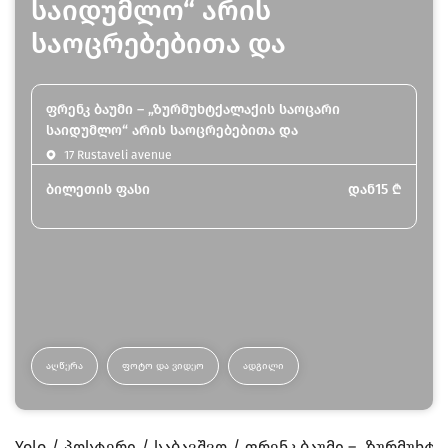
საიდუმლო“ არის
საოცრებებითა და
ფრენკ ბაუმი – „ზურმუხტქალაქის საოცარი
საიდუმლო“ არის საოცრებებითა და
17 Rustaveli avenue
ბილეთის ფასი
დან
15
₾
ᲐᲦᲬᲔᲠᲐ
ᲤᲝᲢᲝ ᲓᲐ ᲕᲘᲓᲔᲝ
ᲐᲓᲒᲘᲚᲘ
Yolo
პოსტერი
საბავშვო
ფრენკ ბაუმი – „ზურმუხტ