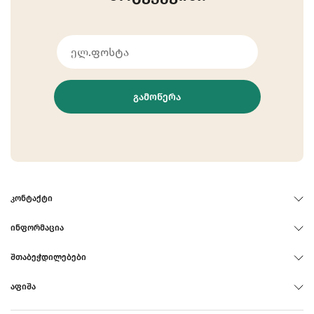
ᲒᲐᲛᲝᲬᲔᲠᲐ
ᲙᲝᲜᲢᲐᲥᲢᲘ
ᲘᲜᲤᲝᲠᲛᲐᲪᲘᲐ
ᲨᲗᲐᲑᲔᲭᲓᲘᲚᲔᲑᲔᲑᲘ
ᲐᲤᲘᲨᲐ