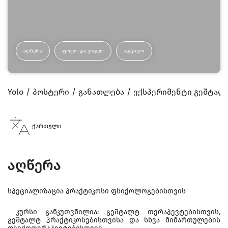
ᲐᲦᲬᲔᲠᲐ
ᲤᲝᲢᲝ ᲓᲐ ᲕᲘᲓᲔᲝ
ᲐᲓᲒᲘᲚᲘ
Yolo
პოსტერი
განათლება
ექსპერიმენტი გეშტალ
ქართული
აღწერა
სპეციალიზაცია პრაქტიკოსი ფსიქოლოგებისთვის
კურსი განკუთვნილია: გეშტალტ თერაპევტებისთვის,
გეშტალტ პრაქტიკოსებისთვისა და სხვა მიმართულების