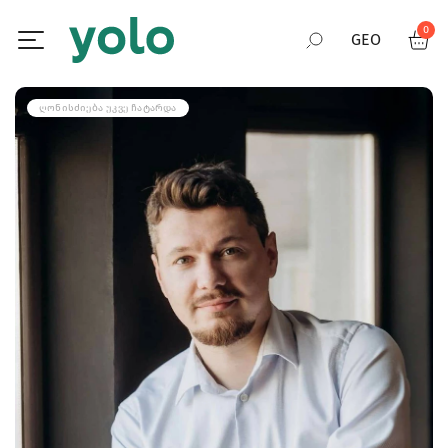
0
GEO
RUS
ᲦᲝᲜᲘᲡᲫᲘᲔᲑᲐ ᲣᲙᲕᲔ ᲩᲐᲢᲐᲠᲓᲐ
ENG