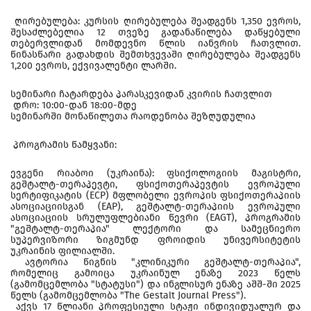
ღირებულება: კურსის ღირებულება შეადგენს 1,350 ევროს,
შესაძლებელია 12 თვეზე გადანაწილება დაწყებული
თებერვლიდან მომდევნო წლის იანვრის ჩათვლით.
წინასწარი გადახდის შემთხვევაში ღირებულება შეადგენს
1,200 ევროს, ექვივალენტი ლარში.
სემინარი ჩატარდება პარასკევიდან კვირის ჩათვლით
დრო: 10:00-დან 18:00-მდე
სემინარში მონაწილეთა რაოდენობა შეზღუდულია
პროგრამის წამყვანი:
ევგენი რიაბოი (უკრაინა): ფსიქოლოგიის მაგისტრი,
გეშტალტ-თერაპევტი, ფსიქოთერაპევტის ევროპული
სერტიფიკატის (ECP) მფლობელი ევროპის ფსიქოთერაპიის
ასოციაციისგან (EAP), გეშტალტ-თერაპიის ევროპული
ასოციაციის სრულუფლებიანი წევრი (EAGT), პროგრამის
"გეშტალტ-თერაპია" ლექტორი და სამეცნიერო
სუპერვიზორი ზიგმუნდ ფროიდის უნივერსიტეტის
უკრაინის ფილიალში.
ავტორია წიგნის "კლინიკური გეშტალტ-თერაპია",
რომელიც გამოიცა უკრაინულ ენაზე 2023 წელს
(გამომცემლობა "სტატუსი") და ინგლისურ ენაზე აშშ-ში 2025
წელს (გამომცემლობა "The Gestalt Journal Press").
აქვს 17 წლიანი პროფესიული სტაჟი ინდივიდუალურ და