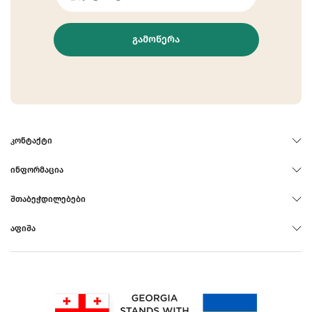
ᲒᲐᲛᲝᲬᲔᲠᲐ
ᲙᲝᲜᲢᲐᲥᲢᲘ
ᲘᲜᲤᲝᲠᲛᲐᲪᲘᲐ
ᲨᲗᲐᲑᲔᲭᲓᲘᲚᲔᲑᲔᲑᲘ
ᲐᲤᲘᲨᲐ