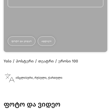
ᲤᲝᲢᲝ ᲓᲐ ᲕᲘᲓᲔᲝ
ᲐᲓᲒᲘᲚᲘ
Yolo
პოსტერი
თეატრი
ეროსი 100
ინგლისური, რუსული, ქართული
ფოტო და ვიდეო