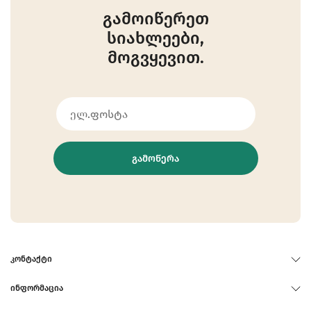
გამოიწერეთ
სიახლეები,
მოგვყევით.
ᲒᲐᲛᲝᲬᲔᲠᲐ
ᲙᲝᲜᲢᲐᲥᲢᲘ
ᲘᲜᲤᲝᲠᲛᲐᲪᲘᲐ