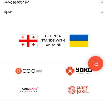
ᲨᲗᲐᲑᲔᲭᲓᲘᲚᲔᲑᲔᲑᲘ
ᲐᲤᲘᲨᲐ
Rus
Eng