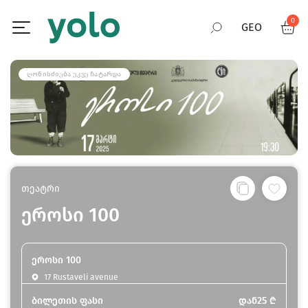
0
GEO
RUS
ᲦᲝᲜᲘᲡᲫᲘᲔᲑᲐ ᲣᲙᲕᲔ ᲩᲐᲢᲐᲠᲓᲐ
ENG
თეატრი
ეროსი 100
ეროსი 100
17 Rustaveli avenue
ბილეთის ფასი
დან
25
₾