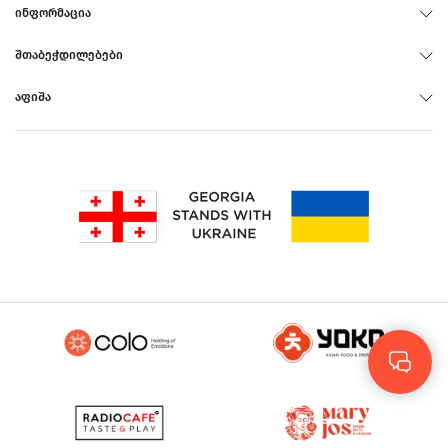
ᲘᲜᲤᲝᲠᲛᲐᲪᲘᲐ
ᲨᲗᲐᲑᲔᲭᲓᲘᲚᲔᲑᲔᲑᲘ
ᲐᲤᲘᲨᲐ
Rus