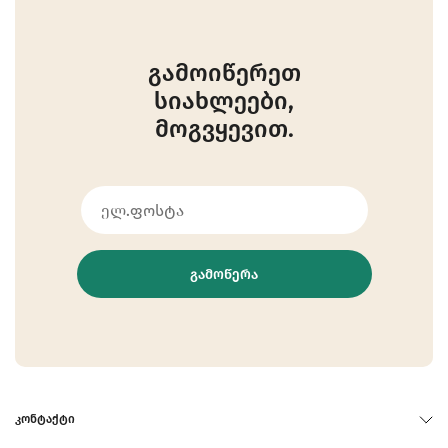
გამოიწერეთ
სიახლეები,
მოგვყევით.
ᲒᲐᲛᲝᲬᲔᲠᲐ
ᲙᲝᲜᲢᲐᲥᲢᲘ