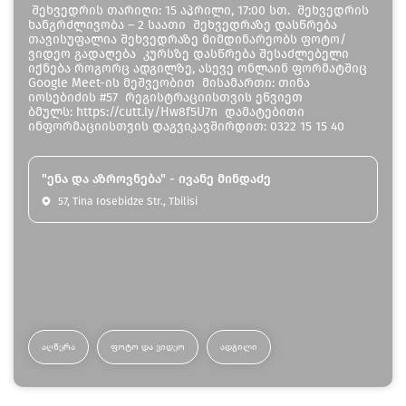
შეხვედრის თარიღი: 15 აპრილი, 17:00 სთ. შეხვედრის
ხანგრძლივობა – 2 საათი შეხვედრაზე დასწრება
თავისუფალია შეხვედრაზე მიმდინარეობს ფოტო/
ვიდეო გადაღება კურსზე დასწრება შესაძლებელი
იქნება როგორც ადგილზე, ასევე ონლაინ ფორმატშიც
Google Meet-ის მეშვეობით მისამართი: თინა
იოსებიძის #57 რეგისტრაციისთვის ეწვიეთ
ბმულს: https://cutt.ly/Hw8f5U7n დამატებითი
ინფორმაციისთვის დაგვიკავშირდით: 0322 15 15 40
"ენა და აზროვნება" - ივანე მინდაძე
57, Tina Iosebidze Str., Tbilisi
ᲐᲦᲬᲔᲠᲐ
ᲤᲝᲢᲝ ᲓᲐ ᲕᲘᲓᲔᲝ
ᲐᲓᲒᲘᲚᲘ