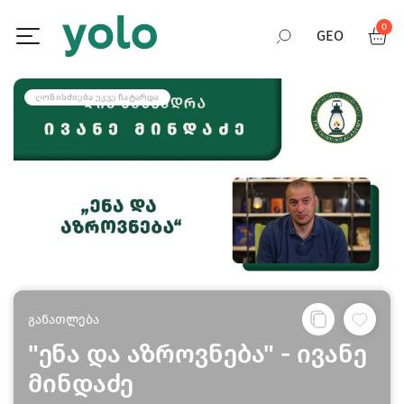
0
GEO
RUS
ᲦᲝᲜᲘᲡᲫᲘᲔᲑᲐ ᲣᲙᲕᲔ ᲩᲐᲢᲐᲠᲓᲐ
ENG
განათლება
"ენა და აზროვნება" - ივანე
მინდაძე