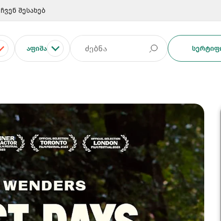
ჩვენ შესახებ
ᲐᲤᲘᲨᲐ
ᲡᲔᲠᲢᲘᲤᲘ