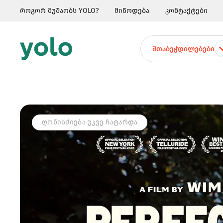
როგორ მუშაობს YOLO?
მიწოდება
კონტაქტები
ᲨᲗᲐᲑᲔᲭᲓᲘᲚᲔᲑᲔᲑᲘ
ᲦᲝᲜᲘᲡᲫᲘᲔᲑᲐ ᲣᲙᲕᲔ ᲩᲐᲢᲐᲠᲓᲐ