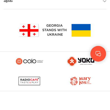
ᲐᲤᲘᲨᲐ
Rus
Eng
GEO