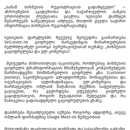
„სანამ ბიზნესის რეგისტრაციას გადაწყვეტთ“ —
აზროვნების აკადემიისა და საქართველოს ბანკის
ერთობლივი ლექციათა ციკლია. სესიები დამწყებ
მეწარმეებს საშუალებას აძლევს, მიიღონ ყველა საჭირო
ინფორმაცია ბიზნესის რეგისტრაციამდე
სესიების ფარგლებში მეექვსე შეხვედრა გაიმართება
Veli.store-ის ციფრული მარკეტინგის მიმართულების
ხელმძღვანელ გიორგი ბერეჩიკიძესთან თემაზე: „ბიზნესის
გაციფრულება და ელ-კომერცია“.
შეხვედრა მიმოიხილავს საკითხებს, რომლებიც ბიზნესის
ციფრული ტრანსფორმაციის მნიშვნელოვან კომპონენტებს
წარმოადგენს: მომხმარებლის ციფრული გზა (customer
journey), საკომუნიკაციო პლატფორმები, მონაცემებისა და
ოპერაციების ავტომატიზაცია, ელ-კომერცია და
წარმატებული ონლაინ მაღაზიის შექმნის საფუძვლები.
გავიგებთ, რა გვჭირდება ეფექტური ციფრული
გაყიდვისთვის, როგორ შევაფასოთ შედეგები და რა
ნაბიჯებია გადასადგმელი გაციფრულების გზაზე.
დასწრება შესაძლებელი იქნება როგორც ადგილზე, ასევე
ონლაინ ფორმატშიც Google Meet-ის მეშვეობით
შეხვედრაზე დაგხვდებათ ფურშეტი და სასიამოვნო გარემო