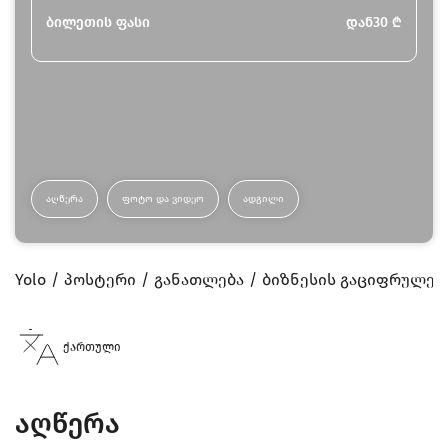
ბილეთის ფასი
დან
30
₾
ᲐᲦᲬᲔᲠᲐ
ᲤᲝᲢᲝ ᲓᲐ ᲕᲘᲓᲔᲝ
ᲐᲓᲒᲘᲚᲘ
Yolo
პოსტერი
განათლება
ბიზნესის გაციფრულებ
ქართული
აღწერა