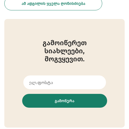
ᲐᲛ ᲐᲓᲒᲘᲚᲘᲡ ᲧᲕᲔᲚᲐ ᲦᲝᲜᲘᲡᲫᲘᲔᲑᲐ
გამოიწერეთ
სიახლეები,
მოგვყევით.
ᲒᲐᲛᲝᲬᲔᲠᲐ