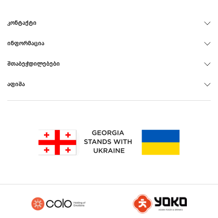
ᲙᲝᲜᲢᲐᲥᲢᲘ
ᲘᲜᲤᲝᲠᲛᲐᲪᲘᲐ
ᲨᲗᲐᲑᲔᲭᲓᲘᲚᲔᲑᲔᲑᲘ
ᲐᲤᲘᲨᲐ