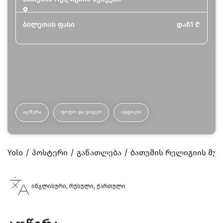
ბილეთის ფასი
დან
1
₾
ᲐᲦᲬᲔᲠᲐ
ᲤᲝᲢᲝ ᲓᲐ ᲕᲘᲓᲔᲝ
ᲐᲓᲒᲘᲚᲘ
Yolo
პოსტერი
განათლება
ბათუმის რელიგიის მუზ
ინგლისური, რუსული, ქართული