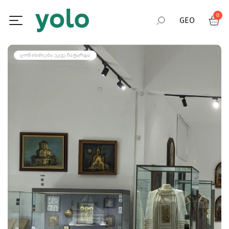
0
GEO
RUS
ᲦᲝᲜᲘᲡᲫᲘᲔᲑᲐ ᲣᲙᲕᲔ ᲩᲐᲢᲐᲠᲓᲐ
ENG