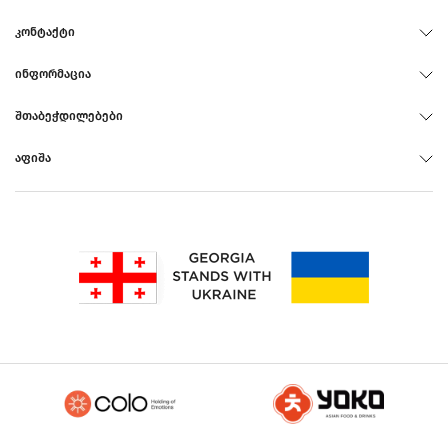
ᲙᲝᲜᲢᲐᲥᲢᲘ
ᲘᲜᲤᲝᲠᲛᲐᲪᲘᲐ
ᲨᲗᲐᲑᲔᲭᲓᲘᲚᲔᲑᲔᲑᲘ
ᲐᲤᲘᲨᲐ