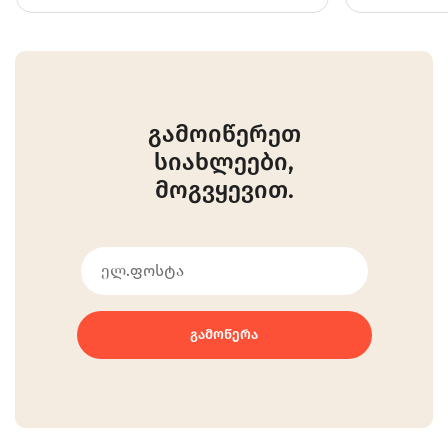
გამოიწერეთ
სიახლეები,
მოგვყევით.
ᲒᲐᲛᲝᲬᲔᲠᲐ