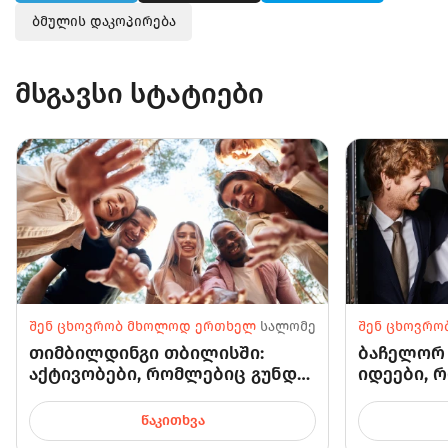
ბმულის დაკოპირება
მსგავსი სტატიები
შენ ცხოვრობ მხოლოდ ერთხელ
სალომე
შენ ცხოვრ
თიმბილდინგი თბილისში:
ბაჩელორ 
აქტივობები, რომლებიც გუნდს
იდეები, 
უკეთ აერთიანებენ, ვიდრე
სასიძო
ნებისმიერი კორპორატივი
მადლობას
ᲬᲐᲙᲘᲗᲮᲕᲐ