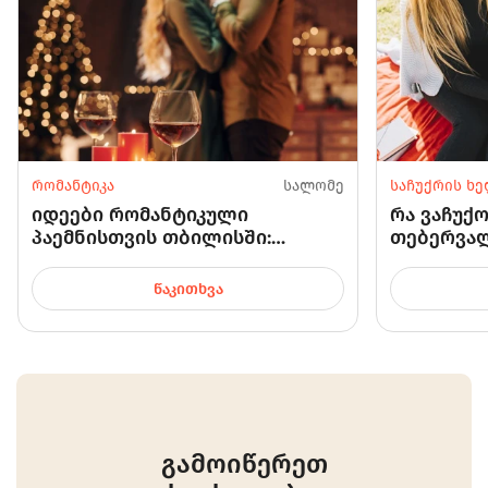
რომანტიკა
სალომე
საჩუქრის ხ
იდეები რომანტიკული
რა ვაჩუქო
პაემნისთვის თბილისში:
თებერვალ
ადგილები, სადაც ნამდვილად
აუცილებლ
იქნება რაზე საუბარი
ᲬᲐᲙᲘᲗᲮᲕᲐ
გამოიწერეთ