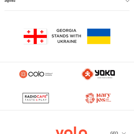
ᲐᲤᲘᲨᲐ
Rus
Eng
GEO