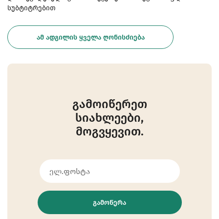
სუბტიტრებით
ᲐᲛ ᲐᲓᲒᲘᲚᲘᲡ ᲧᲕᲔᲚᲐ ᲦᲝᲜᲘᲡᲫᲘᲔᲑᲐ
გამოიწერეთ
სიახლეები,
მოგვყევით.
ᲒᲐᲛᲝᲬᲔᲠᲐ