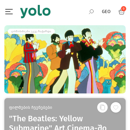
0
GEO
RUS
ᲦᲝᲜᲘᲡᲫᲘᲔᲑᲐ ᲣᲙᲕᲔ ᲩᲐᲢᲐᲠᲓᲐ
ENG
ფილმების ჩვენებები
"The Beatles: Yellow
Submarine" Art.Cinema-ში