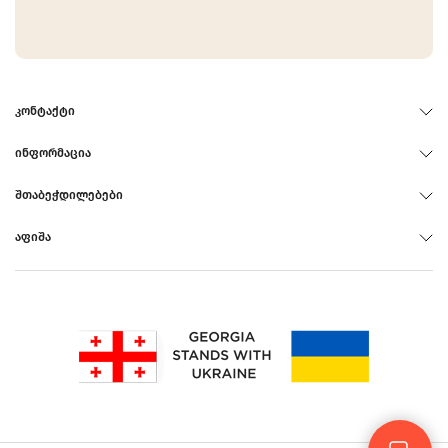
ᲙᲝᲜᲢᲐᲥᲢᲘ
ᲘᲜᲤᲝᲠᲛᲐᲪᲘᲐ
ᲨᲗᲐᲑᲔᲭᲓᲘᲚᲔᲑᲔᲑᲘ
ᲐᲤᲘᲨᲐ