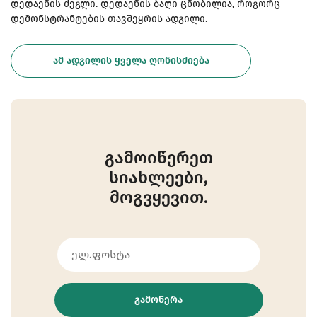
დედაენის ძეგლი. დედაენის ბაღი ცნობილია, როგორც
დემონსტრანტების თავშეყრის ადგილი.
ᲐᲛ ᲐᲓᲒᲘᲚᲘᲡ ᲧᲕᲔᲚᲐ ᲦᲝᲜᲘᲡᲫᲘᲔᲑᲐ
გამოიწერეთ
სიახლეები,
მოგვყევით.
ᲒᲐᲛᲝᲬᲔᲠᲐ