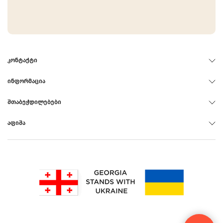
ᲙᲝᲜᲢᲐᲥᲢᲘ
ᲘᲜᲤᲝᲠᲛᲐᲪᲘᲐ
ᲨᲗᲐᲑᲔᲭᲓᲘᲚᲔᲑᲔᲑᲘ
ᲐᲤᲘᲨᲐ