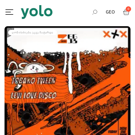
0
GEO
RUS
ᲦᲝᲜᲘᲡᲫᲘᲔᲑᲐ ᲣᲙᲕᲔ ᲩᲐᲢᲐᲠᲓᲐ
ENG