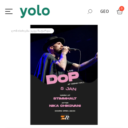
0
GEO
RUS
ᲦᲝᲜᲘᲡᲫᲘᲔᲑᲐ ᲣᲙᲕᲔ ᲩᲐᲢᲐᲠᲓᲐ
ENG