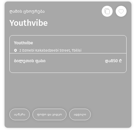
ღამის ცხოვრება
Youthvibe
Youthvibe
2 Dzmebi Kakabadzeebi Street, Tbilisi
ბილეთის ფასი
დან
50
₾
ᲐᲦᲬᲔᲠᲐ
ᲤᲝᲢᲝ ᲓᲐ ᲕᲘᲓᲔᲝ
ᲐᲓᲒᲘᲚᲘ