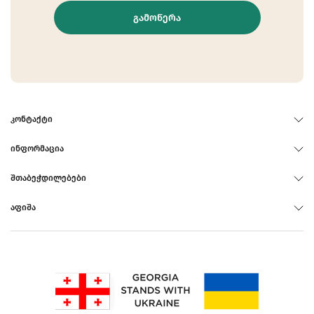
ᲒᲐᲛᲝᲬᲔᲠᲐ
ᲙᲝᲜᲢᲐᲥᲢᲘ
ᲘᲜᲤᲝᲠᲛᲐᲪᲘᲐ
ᲨᲗᲐᲑᲔᲭᲓᲘᲚᲔᲑᲔᲑᲘ
ᲐᲤᲘᲨᲐ