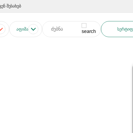
ვენ შესახებ
ᲐᲤᲘᲨᲐ
ᲡᲔᲠᲢᲘᲤ