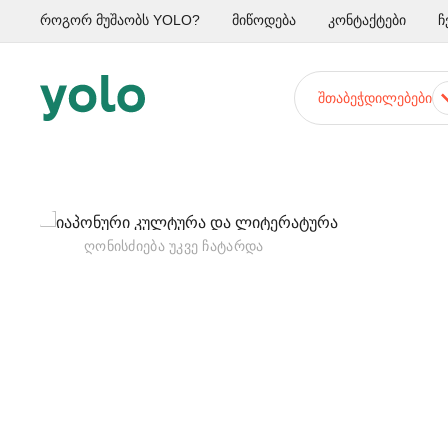
როგორ მუშაობს YOLO?
მიწოდება
კონტაქტები
ჩ
ᲨᲗᲐᲑᲔᲭᲓᲘᲚᲔᲑᲔᲑᲘ
ᲦᲝᲜᲘᲡᲫᲘᲔᲑᲐ ᲣᲙᲕᲔ ᲩᲐᲢᲐᲠᲓᲐ