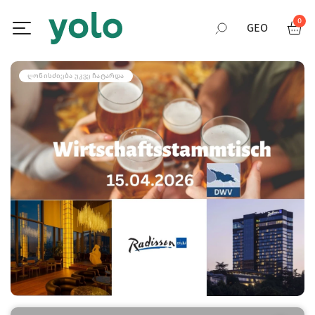
0
GEO
RUS
ᲦᲝᲜᲘᲡᲫᲘᲔᲑᲐ ᲣᲙᲕᲔ ᲩᲐᲢᲐᲠᲓᲐ
ENG