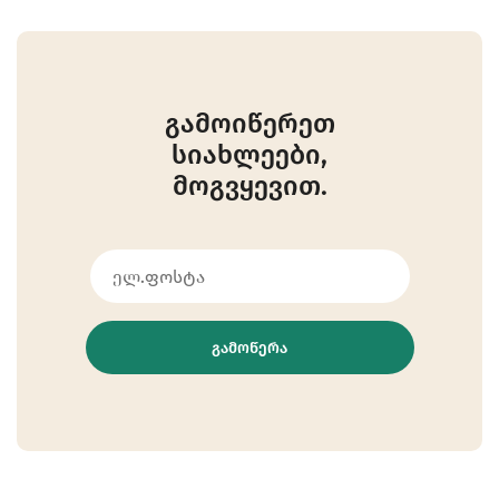
გამოიწერეთ
სიახლეები,
მოგვყევით.
ᲒᲐᲛᲝᲬᲔᲠᲐ