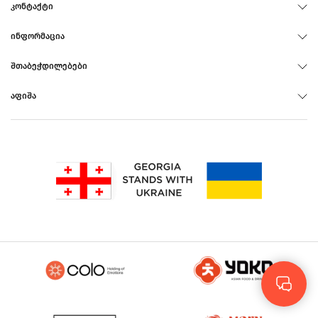
ᲙᲝᲜᲢᲐᲥᲢᲘ
ᲘᲜᲤᲝᲠᲛᲐᲪᲘᲐ
ᲨᲗᲐᲑᲔᲭᲓᲘᲚᲔᲑᲔᲑᲘ
ᲐᲤᲘᲨᲐ