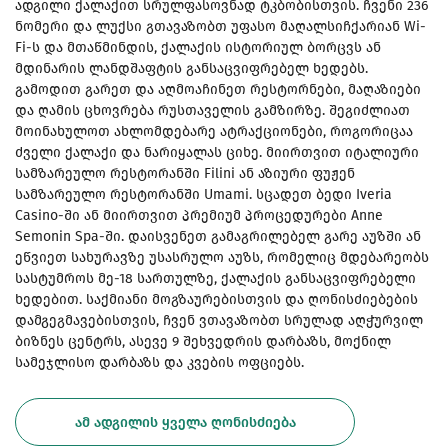
ადგილი ქალაქით სრულფასოვნად ტკბობისთვის. ჩვენი 236
ნომერი და ლუქსი გთავაზობთ უფასო მაღალსიჩქარიან Wi-
Fi-ს და მთაწმინდის, ქალაქის ისტორიულ ბორცვს ან
მდინარის ლანდშაფტის განსაცვიფრებელ ხედებს.
გამოდით გარეთ და აღმოაჩინეთ რესტორნები, მაღაზიები
და ღამის ცხოვრება რუსთაველის გამზირზე. შეგიძლიათ
მოინახულოთ ახლომდებარე ატრაქციონები, როგორიცაა
ძველი ქალაქი და ნარიყალას ციხე. მიირთვით იტალიური
სამზარეულო რესტორანში Filini ან აზიური ფუჟენ
სამზარეულო რესტორანში Umami. სცადეთ ბედი Iveria
Casino-ში ან მიირთვით პრემიუმ პროცედურები Anne
Semonin Spa-ში. დაისვენეთ გამაგრილებელ გარე აუზში ან
ეწვიეთ სახურავზე უსასრულო აუზს, რომელიც მდებარეობს
სასტუმროს მე-18 სართულზე, ქალაქის განსაცვიფრებელი
ხედებით. საქმიანი მოგზაურებისთვის და ღონისძიებების
დამგეგმავებისთვის, ჩვენ ვთავაზობთ სრულად აღჭურვილ
ბიზნეს ცენტრს, ასევე 9 შეხვედრის დარბაზს, მოქნილ
სამეჯლისო დარბაზს და კვების ოფციებს.
ᲐᲛ ᲐᲓᲒᲘᲚᲘᲡ ᲧᲕᲔᲚᲐ ᲦᲝᲜᲘᲡᲫᲘᲔᲑᲐ