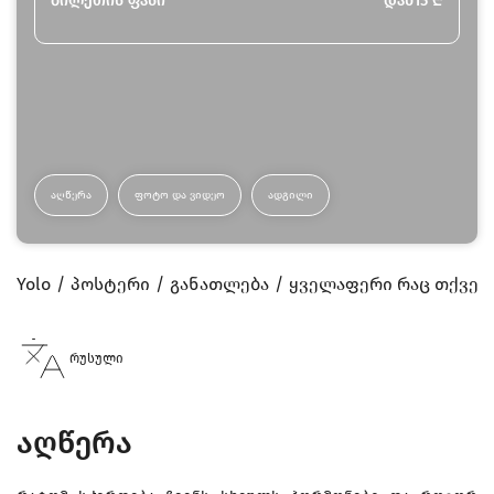
ბილეთის ფასი
დან
15
₾
ᲐᲦᲬᲔᲠᲐ
ᲤᲝᲢᲝ ᲓᲐ ᲕᲘᲓᲔᲝ
ᲐᲓᲒᲘᲚᲘ
Yolo
პოსტერი
განათლება
ყველაფერი რაც თქვენ
რუსული
აღწერა