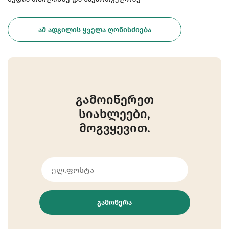
ᲐᲛ ᲐᲓᲒᲘᲚᲘᲡ ᲧᲕᲔᲚᲐ ᲦᲝᲜᲘᲡᲫᲘᲔᲑᲐ
გამოიწერეთ
სიახლეები,
მოგვყევით.
ᲒᲐᲛᲝᲬᲔᲠᲐ