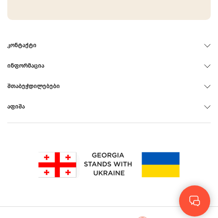
ᲙᲝᲜᲢᲐᲥᲢᲘ
ᲘᲜᲤᲝᲠᲛᲐᲪᲘᲐ
ᲨᲗᲐᲑᲔᲭᲓᲘᲚᲔᲑᲔᲑᲘ
ᲐᲤᲘᲨᲐ