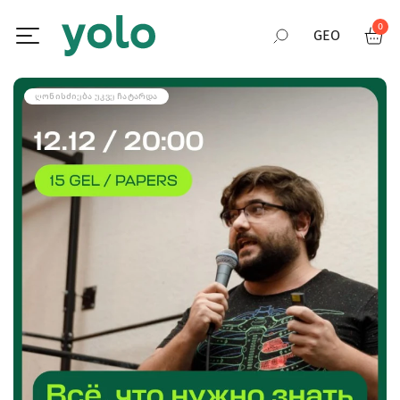
0
GEO
RUS
ᲦᲝᲜᲘᲡᲫᲘᲔᲑᲐ ᲣᲙᲕᲔ ᲩᲐᲢᲐᲠᲓᲐ
ENG