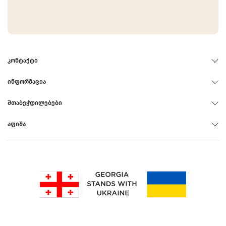
ᲙᲝᲜᲢᲐᲥᲢᲘ
ᲘᲜᲤᲝᲠᲛᲐᲪᲘᲐ
ᲨᲗᲐᲑᲔᲭᲓᲘᲚᲔᲑᲔᲑᲘ
ᲐᲤᲘᲨᲐ