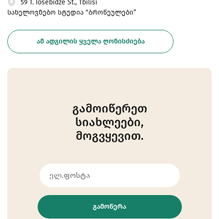
59 T. Iosebidze St., Tbilisi
სახელოვნებო სტუდია “ბროწეულები”
ᲐᲛ ᲐᲓᲒᲘᲚᲘᲡ ᲧᲕᲔᲚᲐ ᲦᲝᲜᲘᲡᲫᲘᲔᲑᲐ
გამოიწერეთ
სიახლეები,
მოგვყევით.
ᲒᲐᲛᲝᲬᲔᲠᲐ