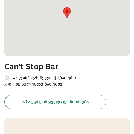
Can't Stop Bar
49, ფარნავაზ მეფის ქ. (ბათუმი)
კინო რუსულ ენაზე ბათუმში
ᲐᲛ ᲐᲓᲒᲘᲚᲘᲡ ᲧᲕᲔᲚᲐ ᲦᲝᲜᲘᲡᲫᲘᲔᲑᲐ