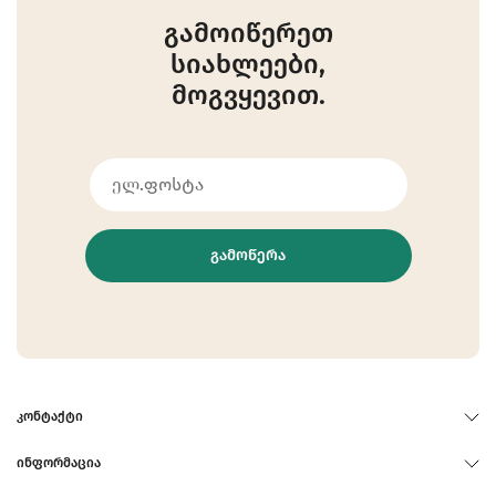
გამოიწერეთ
სიახლეები,
მოგვყევით.
ᲒᲐᲛᲝᲬᲔᲠᲐ
ᲙᲝᲜᲢᲐᲥᲢᲘ
ᲘᲜᲤᲝᲠᲛᲐᲪᲘᲐ