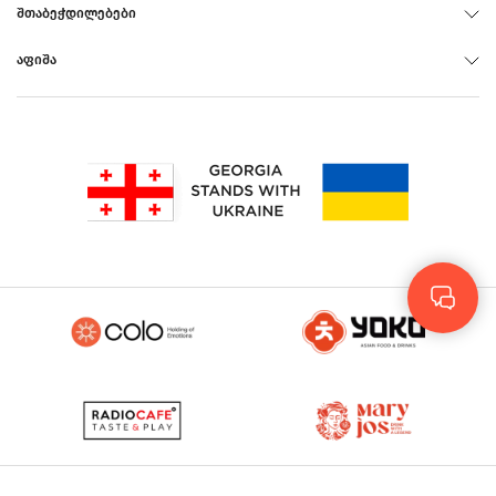
ᲨᲗᲐᲑᲔᲭᲓᲘᲚᲔᲑᲔᲑᲘ
ᲐᲤᲘᲨᲐ
Rus
Eng