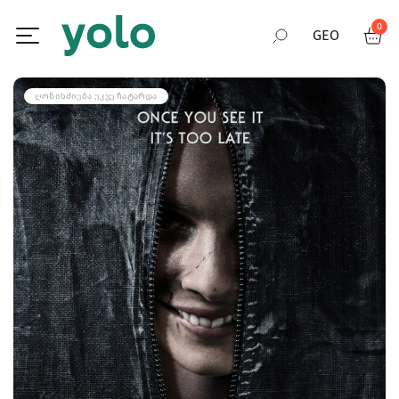
0
GEO
RUS
ᲦᲝᲜᲘᲡᲫᲘᲔᲑᲐ ᲣᲙᲕᲔ ᲩᲐᲢᲐᲠᲓᲐ
ENG