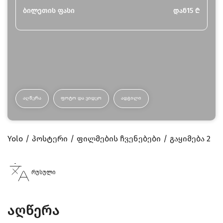
ბილეთის ფასი
დან
15
₾
ᲐᲦᲬᲔᲠᲐ
ᲤᲝᲢᲝ ᲓᲐ ᲕᲘᲓᲔᲝ
ᲐᲓᲒᲘᲚᲘ
Yolo
პოსტერი
ფილმების ჩვენებები
გაყიმება 2
რუსული
აღწერა