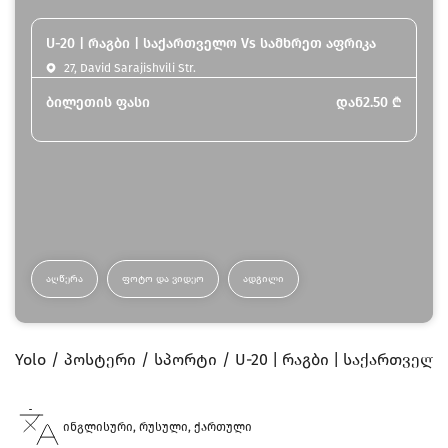
U-20 | რაგბი | საქართველო Vs სამხრეთ აფრიკა
27, David Sarajishvili Str.
ბილეთის ფასი
დან
2.50
₾
ᲐᲦᲬᲔᲠᲐ
ᲤᲝᲢᲝ ᲓᲐ ᲕᲘᲓᲔᲝ
ᲐᲓᲒᲘᲚᲘ
Yolo
პოსტერი
სპორტი
U-20 | რაგბი | საქართველ
ინგლისური, რუსული, ქართული