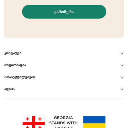
ᲒᲐᲛᲝᲬᲔᲠᲐ
ᲙᲝᲜᲢᲐᲥᲢᲘ
ᲘᲜᲤᲝᲠᲛᲐᲪᲘᲐ
ᲨᲗᲐᲑᲔᲭᲓᲘᲚᲔᲑᲔᲑᲘ
ᲐᲤᲘᲨᲐ