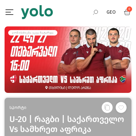
0
GEO
RUS
ᲦᲝᲜᲘᲡᲫᲘᲔᲑᲐ ᲣᲙᲕᲔ ᲩᲐᲢᲐᲠᲓᲐ
ENG
სპორტი
U-20 | რაგბი | საქართველო
Vs სამხრეთ აფრიკა