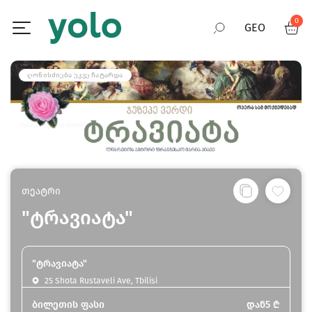
0
GEO
RUS
ᲦᲝᲜᲘᲡᲫᲘᲔᲑᲐ ᲣᲙᲕᲔ ᲩᲐᲢᲐᲠᲓᲐ
ENG
თეატრი
"ტრავიატა"
"ტრავიატა"
25 Shota Rustaveli Ave, Tbilisi
ბილეთის ფასი
დან
5
₾