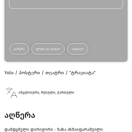
ᲐᲦᲬᲔᲠᲐ
ᲤᲝᲢᲝ ᲓᲐ ᲕᲘᲓᲔᲝ
ᲐᲓᲒᲘᲚᲘ
Yolo
პოსტერი
თეატრი
"ტრავიატა"
ინგლისური, რუსული, ქართული
აღწერა
დამდგმელი დირიჟორი - ზაზა აზმაიფარაშვილი