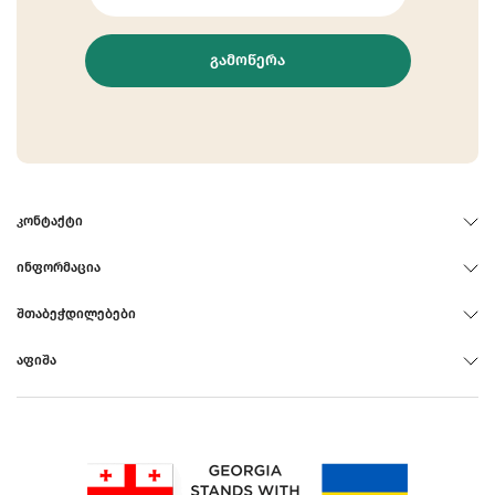
ᲒᲐᲛᲝᲬᲔᲠᲐ
ᲙᲝᲜᲢᲐᲥᲢᲘ
ᲘᲜᲤᲝᲠᲛᲐᲪᲘᲐ
ᲨᲗᲐᲑᲔᲭᲓᲘᲚᲔᲑᲔᲑᲘ
ᲐᲤᲘᲨᲐ