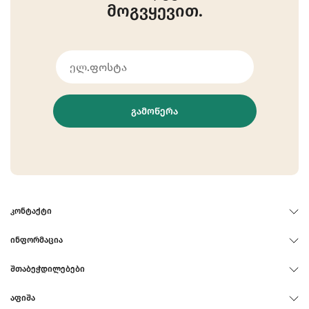
მოგვყევით.
ᲒᲐᲛᲝᲬᲔᲠᲐ
ᲙᲝᲜᲢᲐᲥᲢᲘ
ᲘᲜᲤᲝᲠᲛᲐᲪᲘᲐ
ᲨᲗᲐᲑᲔᲭᲓᲘᲚᲔᲑᲔᲑᲘ
ᲐᲤᲘᲨᲐ