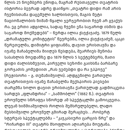
წლის 25 ნოემბერს ეწოდა, მაგრამ რუსთაველი თეატრის
ისტორია ბევრად ადრე დაიწყო: ,,თეატრი დიდი რამ არის
ჩვენისთანა დაცემული ხალხისთვის, მაგის მეტი
ნაციონალობის ნიშან-წყალი ჯერჯერობით ჩვენ არ გვაქვს
რა. ეგ ერთი ადგილია, სადაც ჩვენი ენა საჯაროდ ისმის და
საჯაროდ მოქმედებს’’ – წერდა ილია ჭავჭავაძე. 1879 წელს
,,დრამატული კომიტეტის’’ წევრებმა, ილია ჭავჭავაძემ, აკაკი
წერეთელმა, დიმიტრი ყიფიანმა, დავით ერისთავმა და
ივანე მაჩაბელიმა მიიღეს წესდება, შეარჩიეს შენობა
სასახლის მოედანზე და 1879 წლის 5 სექტემბერს, მათი
დიდი ძალისხმევით, პირველი სეზონი გაიხსნა ბარბარე
ჯორჯაძის კომედიით ,,რას ვეძებდი და რა ვჰპოვე’’
(რეჟისორი – გ. თუმანიშვილი). აღდგენილი ქართული
თეატრისთვის ივანე მაჩაბელმა შექსპირის პიესები
თარგმნა ხოლო დავით ერისთავმა ქართულად გადმოაკეთა
სარდუს ,,ფლანდრია” – ,,სამშობლო” (1882 წ.). თეატრის
ეროვნული სწრაფვა სწორედ ამ სპექტაკლში გამოიკვეთა.
ლევან ხიმშიაშვილის როლის შემსრულებელი, ლადო
მესხიშვილი ეროვნულ გმირად შერაცხეს. . .რობერტ
სტურუას სპექტაკლებმა – “კავკასიური ცარცის წრე” და
“რიჩარდი III” თეატრს მსოფლიო აღიარება მოუტანა.