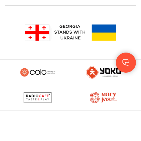
Rus
Eng
GEO