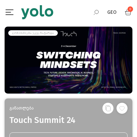
0
GEO
RUS
ᲦᲝᲜᲘᲡᲫᲘᲔᲑᲐ ᲣᲙᲕᲔ ᲩᲐᲢᲐᲠᲓᲐ
ENG
განათლება
Touch Summit 24