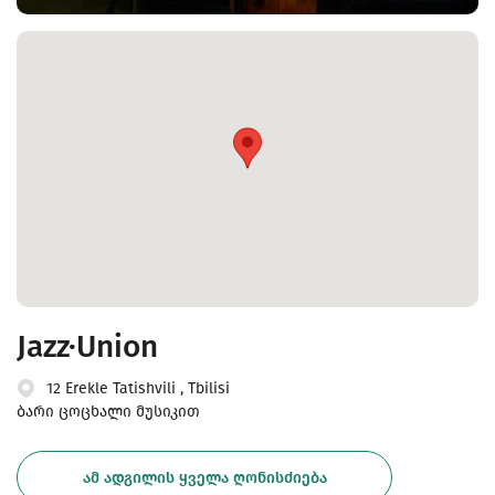
Jazz·Union
12 Erekle Tatishvili , Tbilisi
ბარი ცოცხალი მუსიკით
ᲐᲛ ᲐᲓᲒᲘᲚᲘᲡ ᲧᲕᲔᲚᲐ ᲦᲝᲜᲘᲡᲫᲘᲔᲑᲐ