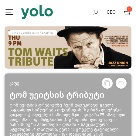
0
GEO
RUS
ᲦᲝᲜᲘᲡᲫᲘᲔᲑᲐ ᲣᲙᲕᲔ ᲩᲐᲢᲐᲠᲓᲐ
ENG
კაფე
ტომ უეიტსის ტრიბუტი
ტომ უეიტსის ტრებიუტზე ჩვენ დავუკრავთ ყველა
საყვარელ სიმღერებს თქვენთვის. 🎙️ გრიშა ლევჩენკო -
ვოკალი 🎸 ალექსეი სამოილენკო - გიტარა 🎹 ანატოლი
ვოლოჩაი - ფორტეპიანო 🎸 გრიგორი ლოსენკოვი -
ბასი 🥁 იურა პახომოვი - დრამი + სპეციალური
სტუმრები 📍 თბილისი, ვერა 12 ერეკლე ტატიშვილი
ასაკობრივი შეზღუდვა - 18+ დასაწყისი: 21:00