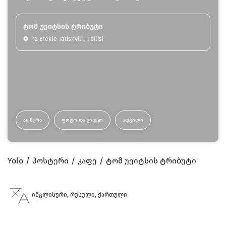
ტომ უეიტსის ტრიბუტი
12 Erekle Tatishvili , Tbilisi
ᲐᲦᲬᲔᲠᲐ
ᲤᲝᲢᲝ ᲓᲐ ᲕᲘᲓᲔᲝ
ᲐᲓᲒᲘᲚᲘ
Yolo
პოსტერი
კაფე
ტომ უეიტსის ტრიბუტი
ინგლისური, რუსული, ქართული