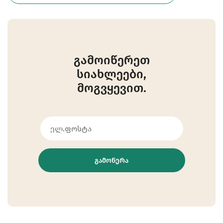
გამოიწერეთ
სიახლეები,
მოგვყევით.
ᲒᲐᲛᲝᲬᲔᲠᲐ