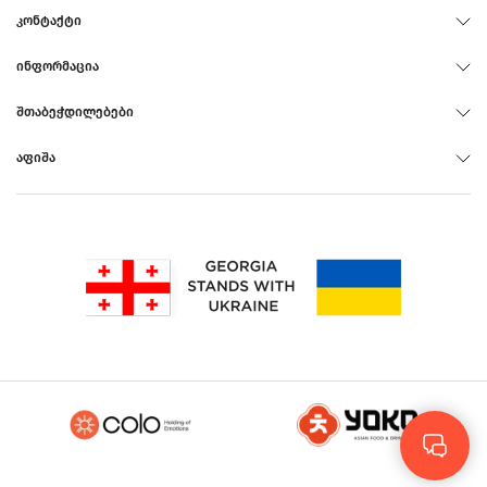
ᲙᲝᲜᲢᲐᲥᲢᲘ
ᲘᲜᲤᲝᲠᲛᲐᲪᲘᲐ
ᲨᲗᲐᲑᲔᲭᲓᲘᲚᲔᲑᲔᲑᲘ
ᲐᲤᲘᲨᲐ