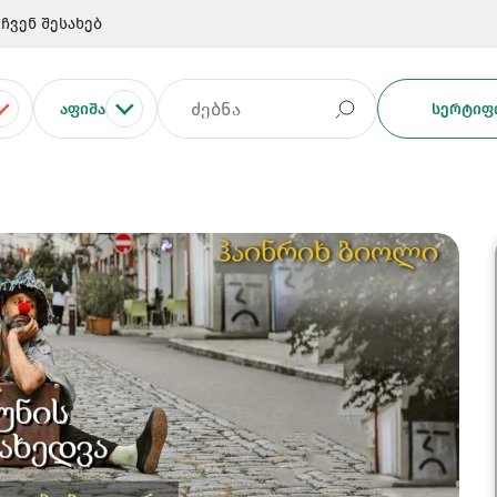
ჩვენ შესახებ
ᲐᲤᲘᲨᲐ
ᲡᲔᲠᲢᲘᲤᲘ