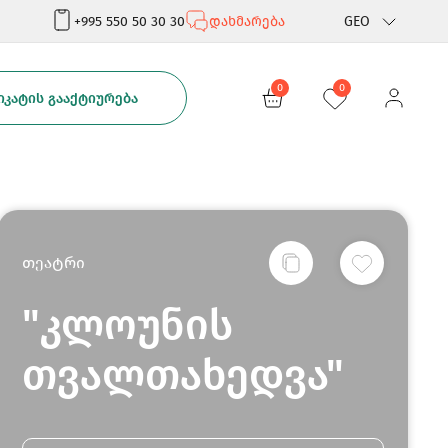
+995 550 50 30 30
დახმარება
GEO
Rus
0
0
ᲙᲐᲢᲘᲡ ᲒᲐᲐᲥᲢᲘᲣᲠᲔᲑᲐ
Eng
თეატრი
"კლოუნის
თვალთახედვა"