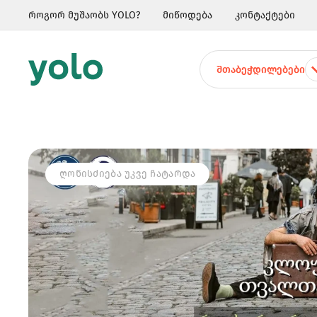
როგორ მუშაობს YOLO?
მიწოდება
კონტაქტები
ᲨᲗᲐᲑᲔᲭᲓᲘᲚᲔᲑᲔᲑᲘ
ᲦᲝᲜᲘᲡᲫᲘᲔᲑᲐ ᲣᲙᲕᲔ ᲩᲐᲢᲐᲠᲓᲐ