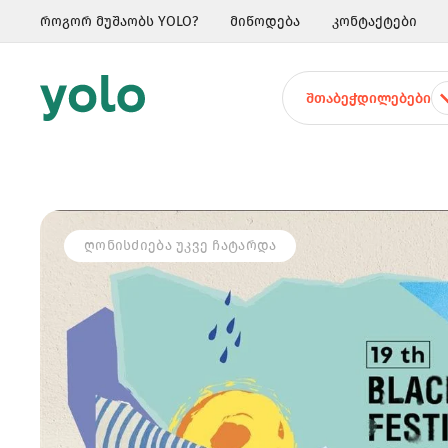
როგორ მუშაობს YOLO?
მიწოდება
კონტაქტები
ᲨᲗᲐᲑᲔᲭᲓᲘᲚᲔᲑᲔᲑᲘ
ᲦᲝᲜᲘᲡᲫᲘᲔᲑᲐ ᲣᲙᲕᲔ ᲩᲐᲢᲐᲠᲓᲐ