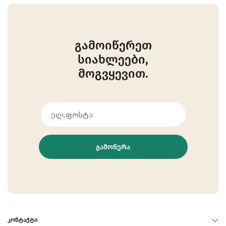
გამოიწერეთ
სიახლეები,
მოგვყევით.
ᲒᲐᲛᲝᲬᲔᲠᲐ
ᲙᲝᲜᲢᲐᲥᲢᲘ