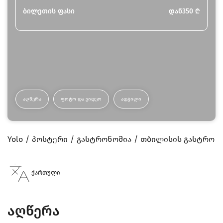
ბილეთის ფასი
დან
350
₾
ᲐᲦᲬᲔᲠᲐ
ᲤᲝᲢᲝ ᲓᲐ ᲕᲘᲓᲔᲝ
ᲐᲓᲒᲘᲚᲘ
Yolo
პოსტერი
გასტრონომია
თბილისის გასტრო კ
ქართული
აღწერა