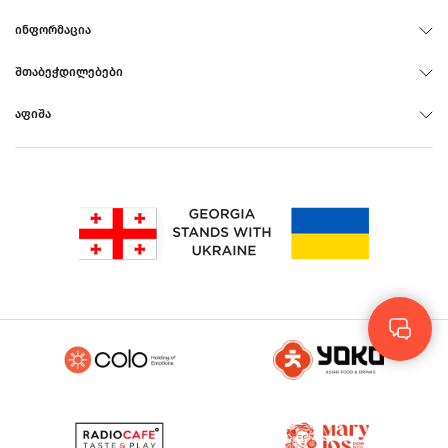
ᲘᲜᲤᲝᲠᲛᲐᲪᲘᲐ
ᲨᲗᲐᲑᲔᲭᲓᲘᲚᲔᲑᲔᲑᲘ
ᲐᲤᲘᲨᲐ
Rus