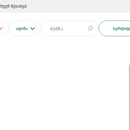
ჩვენ შესახებ
ᲐᲤᲘᲨᲐ
ᲡᲔᲠᲢᲘᲤᲘ