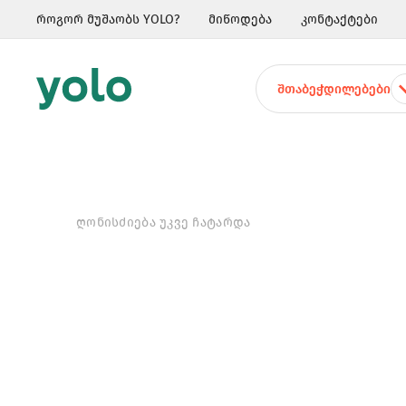
როგორ მუშაობს YOLO?
მიწოდება
კონტაქტები
ᲨᲗᲐᲑᲔᲭᲓᲘᲚᲔᲑᲔᲑᲘ
ᲦᲝᲜᲘᲡᲫᲘᲔᲑᲐ ᲣᲙᲕᲔ ᲩᲐᲢᲐᲠᲓᲐ