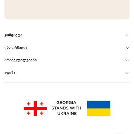
ᲙᲝᲜᲢᲐᲥᲢᲘ
ᲘᲜᲤᲝᲠᲛᲐᲪᲘᲐ
ᲨᲗᲐᲑᲔᲭᲓᲘᲚᲔᲑᲔᲑᲘ
ᲐᲤᲘᲨᲐ