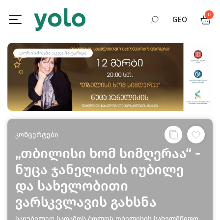
0
GEO
RUS
ᲦᲝᲜᲘᲡᲫᲘᲔᲑᲐ ᲣᲙᲕᲔ ᲩᲐᲢᲐᲠᲓᲐ
ENG
კონცერტები
„თბილისი ხომ სიმღერაა“ -
ნუცა ჯანელიძის იუბილე
და სახელობითი
ვარსკვლავის გახსნა
საიუბილეო საღამოს ბოლოს თბილისის სახელმწიფო