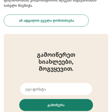
ფილარმონიას კომპოზიტორის ალექსი მაჭავარიანის
სახელი მიენიჭა.
ᲐᲛ ᲐᲓᲒᲘᲚᲘᲡ ᲧᲕᲔᲚᲐ ᲦᲝᲜᲘᲡᲫᲘᲔᲑᲐ
გამოიწერეთ
სიახლეები,
მოგვყევით.
ᲒᲐᲛᲝᲬᲔᲠᲐ