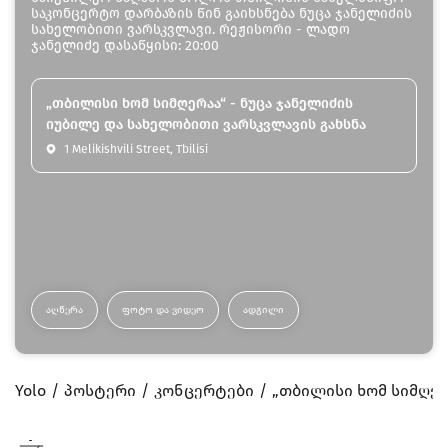
საკონცერტო დარბაზის წინ გაიხსნება ნუცა ჯანელიძის
სახელობითი ვარსკვლავი. რეჟისორი - ლადო
ჯანელიძე დასაწყისი: 20:00
„თბილისი ხომ სიმღერაა“ - ნუცა ჯანელიძის
იუბილე და სახელობითი ვარსკვლავის გახსნა
1 Melikishvili Street, Tbilisi
ᲐᲦᲬᲔᲠᲐ
ᲤᲝᲢᲝ ᲓᲐ ᲕᲘᲓᲔᲝ
ᲐᲓᲒᲘᲚᲘ
Yolo
პოსტერი
კონცერტები
„თბილისი ხომ სიმღერ