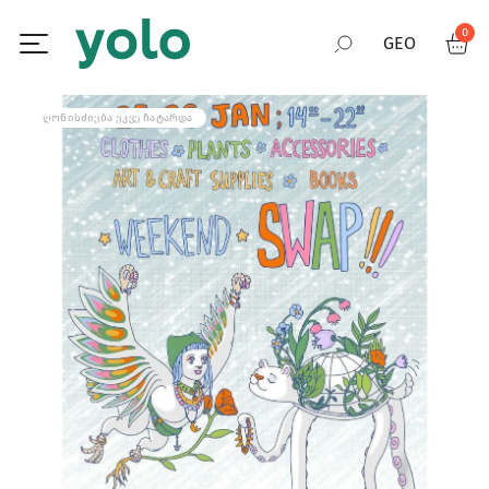
0
GEO
RUS
ᲦᲝᲜᲘᲡᲫᲘᲔᲑᲐ ᲣᲙᲕᲔ ᲩᲐᲢᲐᲠᲓᲐ
ENG