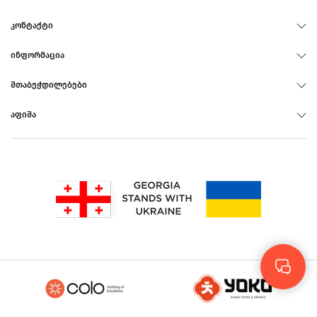
ᲙᲝᲜᲢᲐᲥᲢᲘ
ᲘᲜᲤᲝᲠᲛᲐᲪᲘᲐ
ᲨᲗᲐᲑᲔᲭᲓᲘᲚᲔᲑᲔᲑᲘ
ᲐᲤᲘᲨᲐ