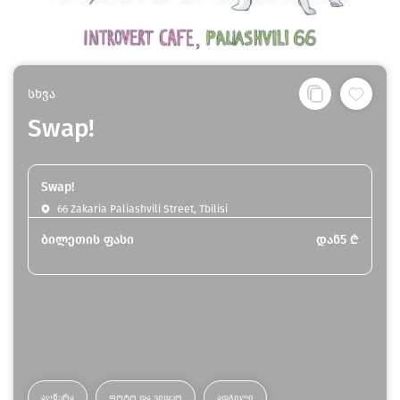
სხვა
Swap!
Swap!
66 Zakaria Paliashvili Street, Tbilisi
ბილეთის ფასი
დან
5
₾
ᲐᲦᲬᲔᲠᲐ
ᲤᲝᲢᲝ ᲓᲐ ᲕᲘᲓᲔᲝ
ᲐᲓᲒᲘᲚᲘ