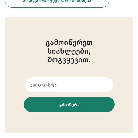
ᲐᲛ ᲐᲓᲒᲘᲚᲘᲡ ᲧᲕᲔᲚᲐ ᲦᲝᲜᲘᲡᲫᲘᲔᲑᲐ
გამოიწერეთ
სიახლეები,
მოგვყევით.
ᲒᲐᲛᲝᲬᲔᲠᲐ