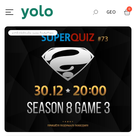
0
GEO
RUS
ᲦᲝᲜᲘᲡᲫᲘᲔᲑᲐ ᲣᲙᲕᲔ ᲩᲐᲢᲐᲠᲓᲐ
ENG