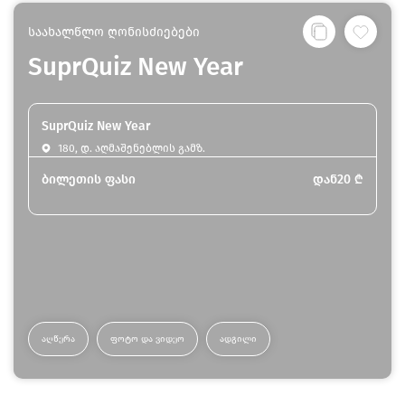
საახალწლო ღონისძიებები
SuprQuiz New Year
SuprQuiz New Year
180, დ. აღმაშენებლის გამზ.
ბილეთის ფასი
დან
20
₾
ᲐᲦᲬᲔᲠᲐ
ᲤᲝᲢᲝ ᲓᲐ ᲕᲘᲓᲔᲝ
ᲐᲓᲒᲘᲚᲘ