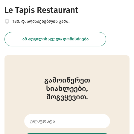
Le Tapis Restaurant
180, დ. აღმაშენებლის გამზ.
ᲐᲛ ᲐᲓᲒᲘᲚᲘᲡ ᲧᲕᲔᲚᲐ ᲦᲝᲜᲘᲡᲫᲘᲔᲑᲐ
გამოიწერეთ
სიახლეები,
მოგვყევით.