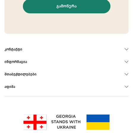
ᲒᲐᲛᲝᲬᲔᲠᲐ
ᲙᲝᲜᲢᲐᲥᲢᲘ
ᲘᲜᲤᲝᲠᲛᲐᲪᲘᲐ
ᲨᲗᲐᲑᲔᲭᲓᲘᲚᲔᲑᲔᲑᲘ
ᲐᲤᲘᲨᲐ