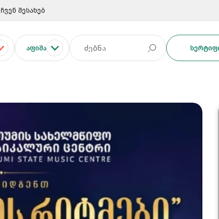
ჩვენ შესახებ
ᲐᲤᲘᲨᲐ
ᲡᲔᲠᲢᲘᲤᲘ