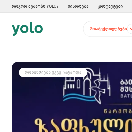
როგორ მუშაობს YOLO?
მიწოდება
კონტაქტები
ᲨᲗᲐᲑᲔᲭᲓᲘᲚᲔᲑᲔᲑᲘ
ᲦᲝᲜᲘᲡᲫᲘᲔᲑᲐ ᲣᲙᲕᲔ ᲩᲐᲢᲐᲠᲓᲐ