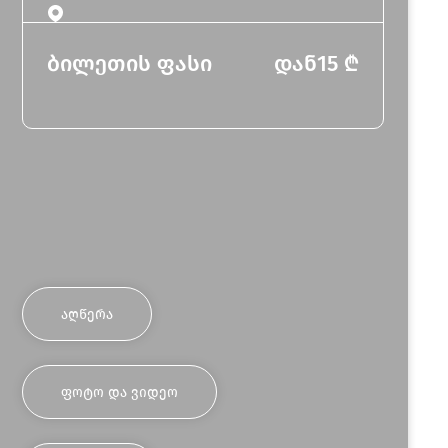
ბილეთის ფასი
დან
15
₾
ᲐᲦᲬᲔᲠᲐ
ᲤᲝᲢᲝ ᲓᲐ ᲕᲘᲓᲔᲝ