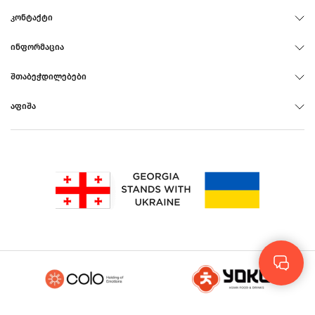
ᲙᲝᲜᲢᲐᲥᲢᲘ
ᲘᲜᲤᲝᲠᲛᲐᲪᲘᲐ
ᲨᲗᲐᲑᲔᲭᲓᲘᲚᲔᲑᲔᲑᲘ
ᲐᲤᲘᲨᲐ