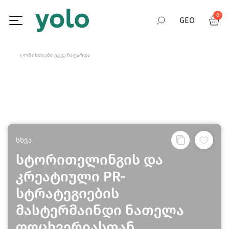
0
GEO
RUS
ᲦᲝᲜᲘᲡᲫᲘᲔᲑᲐ ᲣᲙᲕᲔ ᲩᲐᲢᲐᲠᲓᲐ
ENG
სხვა
სტორითელინგის და
კრეატიული PR-
სტრატეგიების
მასტერმაინდი ნათელა
ფოცხვერიასთან