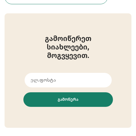
გამოიწერეთ
სიახლეები,
მოგვყევით.
ᲒᲐᲛᲝᲬᲔᲠᲐ