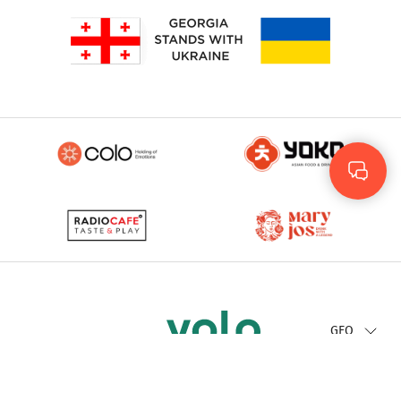
Rus
Eng
GEO
© 2023 - 2026. Yolo
© Development by
More