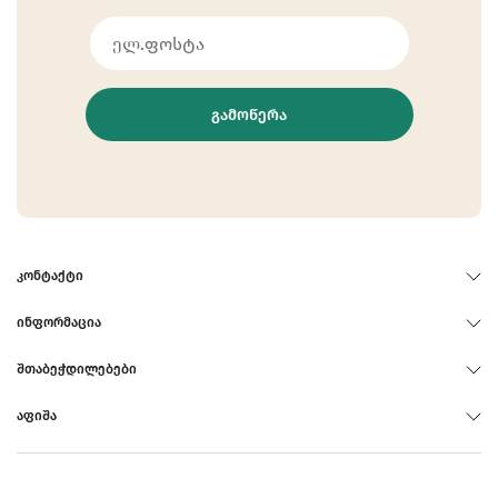
ᲒᲐᲛᲝᲬᲔᲠᲐ
ᲙᲝᲜᲢᲐᲥᲢᲘ
ᲘᲜᲤᲝᲠᲛᲐᲪᲘᲐ
ᲨᲗᲐᲑᲔᲭᲓᲘᲚᲔᲑᲔᲑᲘ
ᲐᲤᲘᲨᲐ