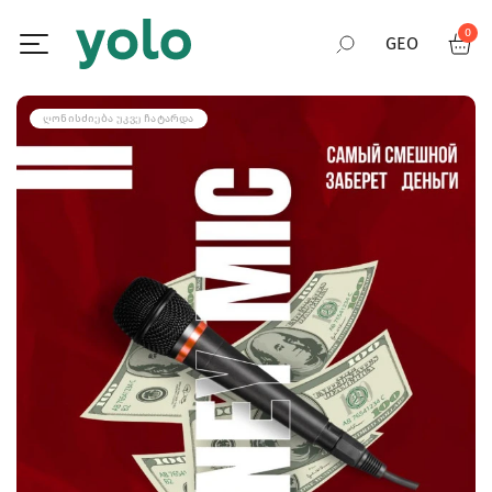
0
GEO
RUS
ᲦᲝᲜᲘᲡᲫᲘᲔᲑᲐ ᲣᲙᲕᲔ ᲩᲐᲢᲐᲠᲓᲐ
ENG