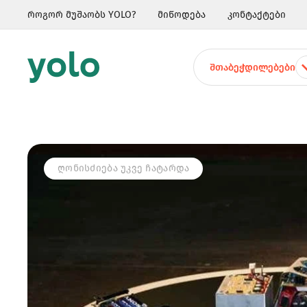
როგორ მუშაობს YOLO?
მიწოდება
კონტაქტები
ᲨᲗᲐᲑᲔᲭᲓᲘᲚᲔᲑᲔᲑᲘ
ᲦᲝᲜᲘᲡᲫᲘᲔᲑᲐ ᲣᲙᲕᲔ ᲩᲐᲢᲐᲠᲓᲐ