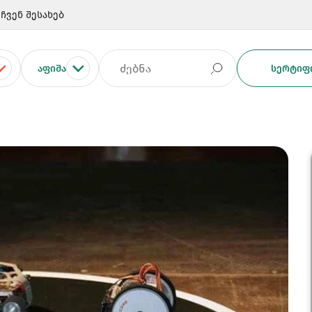
ჩვენ შესახებ
ᲐᲤᲘᲨᲐ
ᲡᲔᲠᲢᲘᲤᲘ