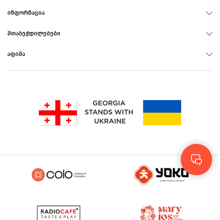
ᲘᲜᲤᲝᲠᲛᲐᲪᲘᲐ
ᲨᲗᲐᲑᲔᲭᲓᲘᲚᲔᲑᲔᲑᲘ
ᲐᲤᲘᲨᲐ
Rus