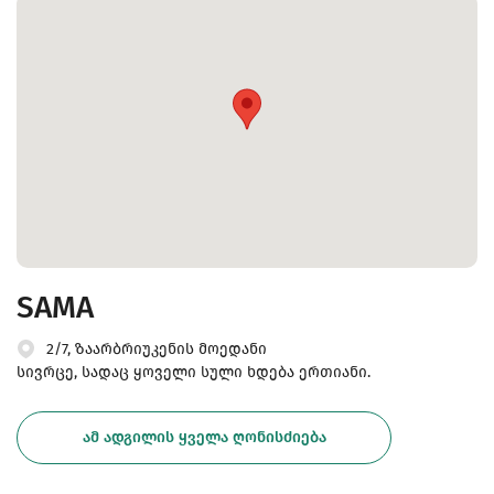
SAMA
2/7, ზაარბრიუკენის მოედანი
სივრცე, სადაც ყოველი სული ხდება ერთიანი.
ᲐᲛ ᲐᲓᲒᲘᲚᲘᲡ ᲧᲕᲔᲚᲐ ᲦᲝᲜᲘᲡᲫᲘᲔᲑᲐ