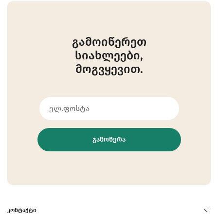
გამოიწერეთ
სიახლეები,
მოგვყევით.
ᲒᲐᲛᲝᲬᲔᲠᲐ
ᲙᲝᲜᲢᲐᲥᲢᲘ