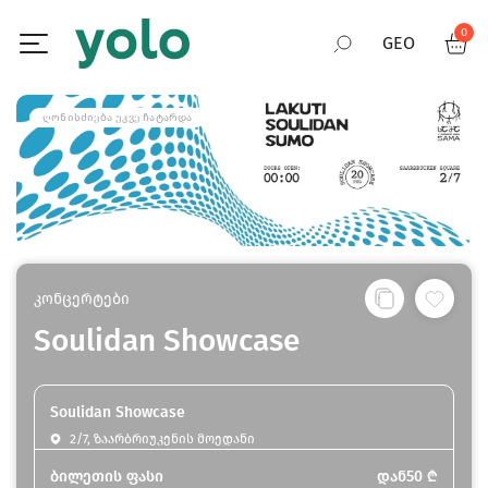
0
GEO
RUS
ᲦᲝᲜᲘᲡᲫᲘᲔᲑᲐ ᲣᲙᲕᲔ ᲩᲐᲢᲐᲠᲓᲐ
ENG
კონცერტები
Soulidan Showcase
Soulidan Showcase
2/7, ზაარბრიუკენის მოედანი
ბილეთის ფასი
დან
50
₾