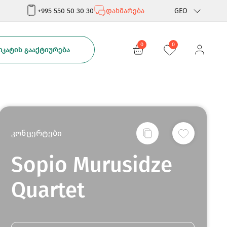
+995 550 50 30 30
დახმარება
GEO
Rus
0
0
ᲙᲐᲢᲘᲡ ᲒᲐᲐᲥᲢᲘᲣᲠᲔᲑᲐ
Eng
კონცერტები
Sopio Murusidze
Quartet