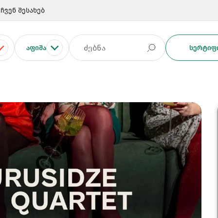
ჩვენ შესახებ
ᲐᲤᲘᲨᲐ
ᲡᲔᲠᲢᲘᲤᲘ