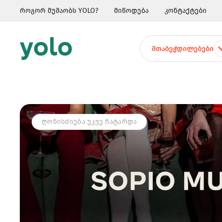
როგორ მუშაობს YOLO?
მიწოდება
კონტაქტები
ᲨᲗᲐᲑᲔᲭᲓᲘᲚᲔᲑᲔᲑᲘ
ᲦᲝᲜᲘᲡᲫᲘᲔᲑᲐ ᲣᲙᲕᲔ ᲩᲐᲢᲐᲠᲓᲐ