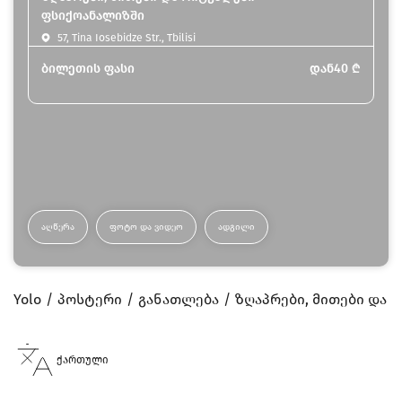
ფსიქოანალიზში
57, Tina Iosebidze Str., Tbilisi
ბილეთის ფასი
დან
40
₾
ᲐᲦᲬᲔᲠᲐ
ᲤᲝᲢᲝ ᲓᲐ ᲕᲘᲓᲔᲝ
ᲐᲓᲒᲘᲚᲘ
Yolo
პოსტერი
განათლება
ზღაპრები, მითები და
ქართული