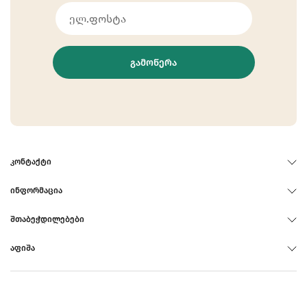
ᲒᲐᲛᲝᲬᲔᲠᲐ
ᲙᲝᲜᲢᲐᲥᲢᲘ
ᲘᲜᲤᲝᲠᲛᲐᲪᲘᲐ
ᲨᲗᲐᲑᲔᲭᲓᲘᲚᲔᲑᲔᲑᲘ
ᲐᲤᲘᲨᲐ