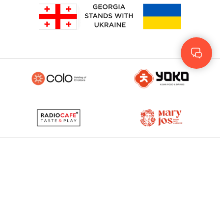
Rus
Eng
GEO
© 2023 - 2026. Yolo
© Development by
More