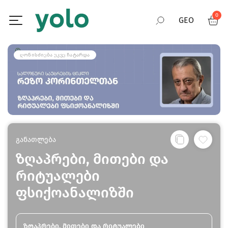
0
GEO
RUS
ᲦᲝᲜᲘᲡᲫᲘᲔᲑᲐ ᲣᲙᲕᲔ ᲩᲐᲢᲐᲠᲓᲐ
ENG
განათლება
ზღაპრები, მითები და
რიტუალები
ფსიქოანალიზში
ზღაპრები, მითები და რიტუალები