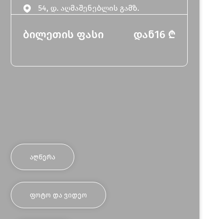
54, დ. აღმაშენებლის გამზ.
ბილეთის ფასი
დან
16
₾
ᲐᲦᲬᲔᲠᲐ
ᲤᲝᲢᲝ ᲓᲐ ᲕᲘᲓᲔᲝ