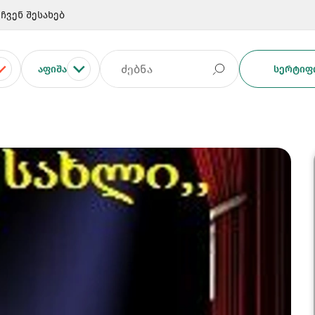
ჩვენ შესახებ
ᲐᲤᲘᲨᲐ
ᲡᲔᲠᲢᲘᲤᲘ