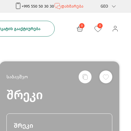
+995 550 50 30 30
დახმარება
GEO
Rus
0
0
ᲙᲐᲢᲘᲡ ᲒᲐᲐᲥᲢᲘᲣᲠᲔᲑᲐ
Eng
საბავშვო
შრეკი
შრეკი