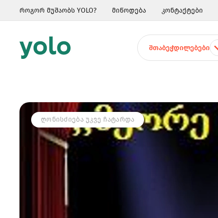
როგორ მუშაობს YOLO?
მიწოდება
კონტაქტები
ᲨᲗᲐᲑᲔᲭᲓᲘᲚᲔᲑᲔᲑᲘ
ᲦᲝᲜᲘᲡᲫᲘᲔᲑᲐ ᲣᲙᲕᲔ ᲩᲐᲢᲐᲠᲓᲐ