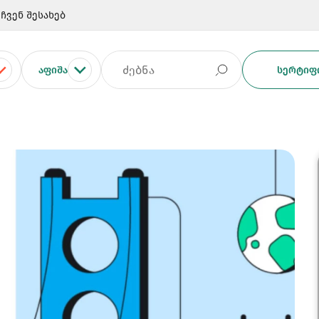
ჩვენ შესახებ
ᲐᲤᲘᲨᲐ
ᲡᲔᲠᲢᲘᲤᲘ