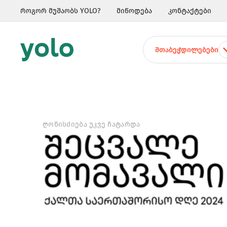
როგორ მუშაობს YOLO?
მიწოდება
კონტაქტები
ᲨᲗᲐᲑᲔᲭᲓᲘᲚᲔᲑᲔᲑᲘ
ᲦᲝᲜᲘᲡᲫᲘᲔᲑᲐ ᲣᲙᲕᲔ ᲩᲐᲢᲐᲠᲓᲐ