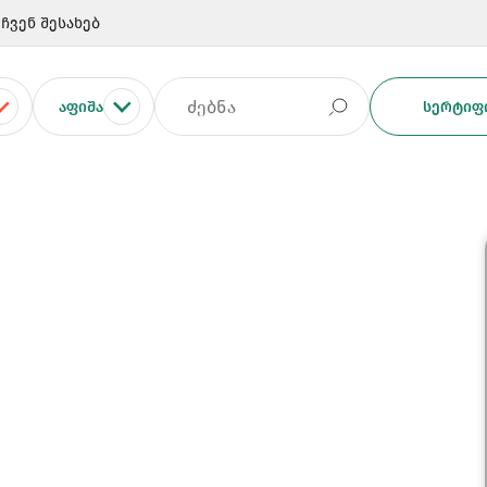
ჩვენ შესახებ
ᲐᲤᲘᲨᲐ
ᲡᲔᲠᲢᲘᲤᲘ