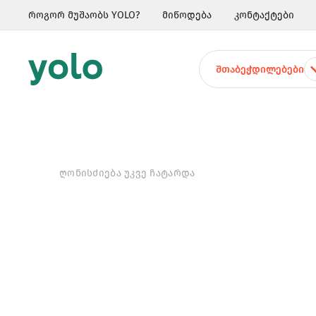
როგორ მუშაობს YOLO?
მიწოდება
კონტაქტები
ᲨᲗᲐᲑᲔᲭᲓᲘᲚᲔᲑᲔᲑᲘ
ᲦᲝᲜᲘᲡᲫᲘᲔᲑᲐ ᲣᲙᲕᲔ ᲩᲐᲢᲐᲠᲓᲐ