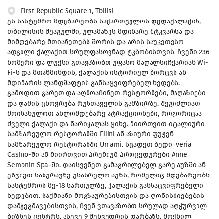
First Republic Square 1, Tbilisi
ეს სასტუმრო მდებარეობს საქართველოს დედაქალაქის,
თბილისის შუაგულში, ულამაზეს მდინარე მტკვარსა და
მიმდებარე მთიანეთებს შორის და არის საუკეთესო
ადგილი ქალაქით სრულფასოვნად ტკბობისთვის. ჩვენი 236
ნომერი და ლუქსი გთავაზობთ უფასო მაღალსიჩქარიან Wi-
Fi-ს და მთაწმინდის, ქალაქის ისტორიულ ბორცვს ან
მდინარის ლანდშაფტის განსაცვიფრებელ ხედებს.
გამოდით გარეთ და აღმოაჩინეთ რესტორნები, მაღაზიები
და ღამის ცხოვრება რუსთაველის გამზირზე. შეგიძლიათ
მოინახულოთ ახლომდებარე ატრაქციონები, როგორიცაა
ძველი ქალაქი და ნარიყალას ციხე. მიირთვით იტალიური
სამზარეულო რესტორანში Filini ან აზიური ფუჟენ
სამზარეულო რესტორანში Umami. სცადეთ ბედი Iveria
Casino-ში ან მიირთვით პრემიუმ პროცედურები Anne
Semonin Spa-ში. დაისვენეთ გამაგრილებელ გარე აუზში ან
ეწვიეთ სახურავზე უსასრულო აუზს, რომელიც მდებარეობს
სასტუმროს მე-18 სართულზე, ქალაქის განსაცვიფრებელი
ხედებით. საქმიანი მოგზაურებისთვის და ღონისძიებების
დამგეგმავებისთვის, ჩვენ ვთავაზობთ სრულად აღჭურვილ
ბიზნეს ცენტრს, ასევე 9 შეხვედრის დარბაზს, მოქნილ