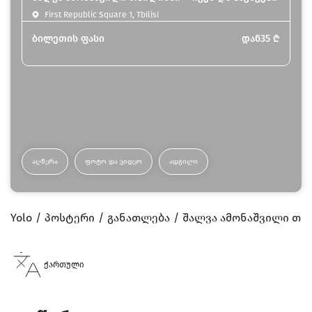
First Republic Square 1, Tbilisi
ბილეთის ფასი
დან
35
₾
ᲐᲦᲬᲔᲠᲐ
ᲤᲝᲢᲝ ᲓᲐ ᲕᲘᲓᲔᲝ
ᲐᲓᲒᲘᲚᲘ
Yolo
პოსტერი
განათლება
შალვა ამონაშვილი თბილ
ქართული