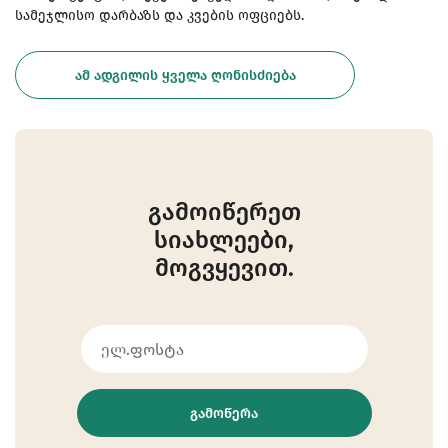
სამეჯლისო დარბაზს და კვების ოფციებს.
ᲐᲛ ᲐᲓᲒᲘᲚᲘᲡ ᲧᲕᲔᲚᲐ ᲦᲝᲜᲘᲡᲫᲘᲔᲑᲐ
გამოიწერეთ
სიახლეები,
მოგვყევით.
ᲒᲐᲛᲝᲬᲔᲠᲐ