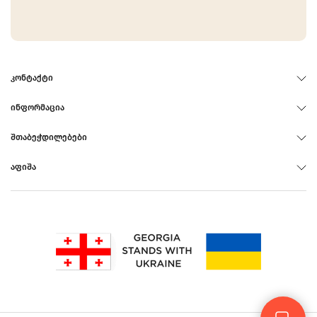
ᲙᲝᲜᲢᲐᲥᲢᲘ
ᲘᲜᲤᲝᲠᲛᲐᲪᲘᲐ
ᲨᲗᲐᲑᲔᲭᲓᲘᲚᲔᲑᲔᲑᲘ
ᲐᲤᲘᲨᲐ